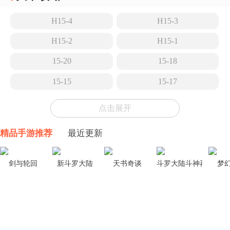
H15-4
H15-3
H15-2
H15-1
15-20
15-18
15-15
15-17
15-14
15-13
点击展开
15-12
15-11
精品手游推荐
最近更新
15-10
15-9
15-8
15-7
剑与轮回
新斗罗大陆
天书奇谈
斗罗大陆斗神再临
梦
15-6
15-5
TR-26
15-4
15-3
EA-EX-8冠冕