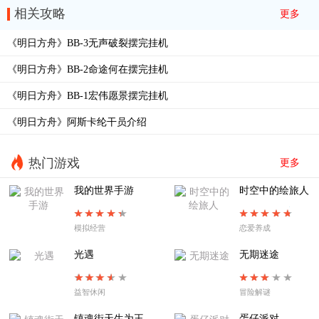
相关攻略
更多
EA-EX-7花环
EA-EX-6歌唱时
《明日方舟》BB-3无声破裂摆完挂机
EA-EX-5五月树
EA-EX-4突袭
《明日方舟》BB-2命途何在摆完挂机
EA-EX-4普通
EA-EX-3暖春游行
《明日方舟》BB-1宏伟愿景摆完挂机
EA-EX-2以篝火占卜
EA-EX-1帷幕另一侧
《明日方舟》阿斯卡纶干员介绍
EA8夜尽之时
EA-7烧灯者
EA-6失路人
EA-5溺火
热门游戏
更多
EA-4旧舞步
EA-3惶惑与冲动
我的世界手游
时空中的绘旅人
EA-2不过别离
EA-TR-1拨雾声
模拟经营
恋爱养成
EA-1扉页所见
SE-S-2
光遇
无期迷途
益智休闲
冒险解谜
镇魂街天生为王
蛋仔派对