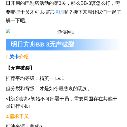
日开启的巴别塔活动的第3关，那么BB-3该怎么打，需
要哪些干员才可以摆完
挂机
呢？接下来就让我们一起了
解一下吧。
明日方舟BB-3无声破裂
1.
关卡
介绍
【无声破裂】
推荐平均等级：精英一 Lv.1
但分裂和背叛，才是如今最悲哀的现实。
<接驳地块>初始不可部署干员，需要周围存在其他干
员进行协助
2.需求干员
打法来源：萧然q