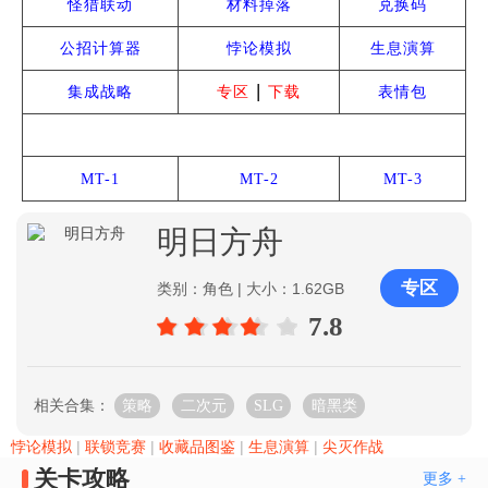
怪猎联动
材料掉落
兑换码
公招计算器
悖论模拟
生息演算
|
集成战略
专区
下载
表情包
雅赛努斯复仇记
MT-1
MT-2
MT-3
明日方舟
专区
类别：角色 | 大小：1.62GB
7.8
相关合集：
策略
二次元
SLG
暗黑类
悖论模拟
|
联锁竞赛
|
收藏品图鉴
|
生息演算
|
尖灭作战
关卡攻略
更多 +