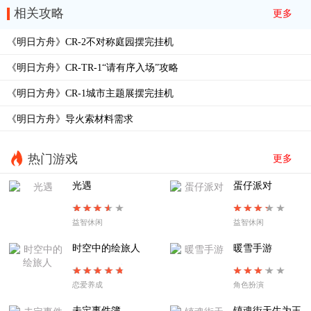
相关攻略
更多
EA-EX-7花环
EA-EX-6歌唱时
《明日方舟》CR-2不对称庭园摆完挂机
EA-EX-5五月树
EA-EX-4突袭
《明日方舟》CR-TR-1“请有序入场”攻略
EA-EX-4普通
EA-EX-3暖春游行
《明日方舟》CR-1城市主题展摆完挂机
EA-EX-2以篝火占卜
EA-EX-1帷幕另一侧
《明日方舟》导火索材料需求
EA8夜尽之时
EA-7烧灯者
EA-6失路人
EA-5溺火
热门游戏
更多
EA-4旧舞步
EA-3惶惑与冲动
光遇
蛋仔派对
EA-2不过别离
EA-TR-1拨雾声
益智休闲
益智休闲
EA-1扉页所见
SE-S-2
时空中的绘旅人
暖雪手游
恋爱养成
角色扮演
未定事件簿
镇魂街天生为王