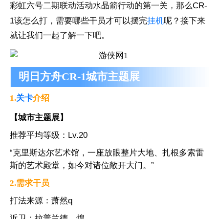
彩虹六号二期联动活动水晶箭行动的第一关，那么CR-
1该怎么打，需要哪些干员才可以摆完
挂机
呢？接下来
就让我们一起了解一下吧。
明日方舟CR-1城市主题展
1.
关卡
介绍
【城市主题展】
推荐平均等级：Lv.20
“克里斯达尔艺术馆，一座放眼整片大地、扎根多索雷
斯的艺术殿堂，如今对诸位敞开大门。”
2.需求干员
打法来源：萧然q
近卫：拉普兰德、煌