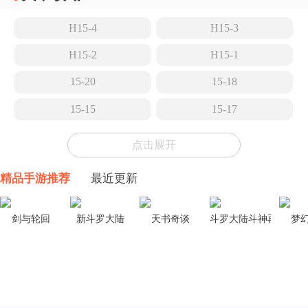
H15-4
H15-3
H15-2
H15-1
15-20
15-18
15-15
15-17
15-14
15-13
点击展开
15-12
15-11
精品手游推荐
最近更新
15-10
15-9
15-8
15-7
剑与轮回
新斗罗大陆
天书奇谈
斗罗大陆斗神再临
梦
15-6
15-5
TR-26
15-4
15-3
EA-EX-8冠冕