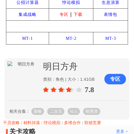
公招计算器
悖论模拟
生息演算
|
集成战略
专区
下载
表情包
雅赛努斯复仇记
MT-1
MT-2
MT-3
明日方舟
专区
类别：角色 | 大小：1.41GB
7.8
相关合集：
策略
二次元
SLG
暗黑类
干员攻略
|
材料掉落
|
悖论模拟
|
多维合作
|
联锁竞赛
关卡攻略
更多 +