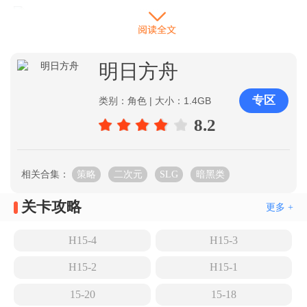
3.摆放流程
明日方舟
如下图所示位置部署煌（蓝门左侧三格）向下，然后塞
雷娅部署在下路左边的云梯口，艾雅法拉部署在左上角
专区
类别：角色 | 大小：1.4GB
高台向上。
8.2
以上就是游侠手游小编为大家带来的明日方舟WB-5攻
相关合集：
策略
二次元
SLG
暗黑类
略，希望对大家有所帮助。更多相关攻略资讯请关注游
侠手游明日方舟专区。
关卡攻略
更多 +
热门攻略
H15-4
H15-3
怪猎联动
材料掉落
兑换码
H15-2
H15-1
公招计算器
悖论模拟
生息演算
15-20
15-18
|
集成战略
专区
下载
表情包