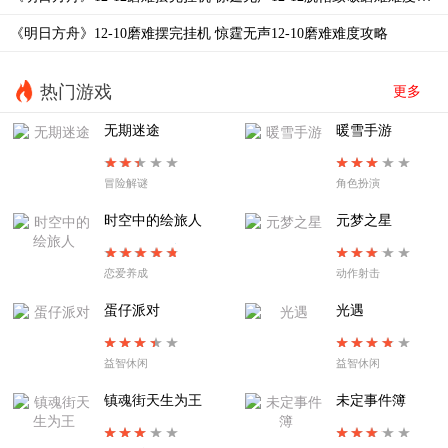
EA-EX-2以篝火占卜
EA-EX-1帷幕另一侧
《明日方舟》12-10磨难摆完挂机 惊霆无声12-10磨难难度攻略
EA8夜尽之时
EA-7烧灯者
EA-6失路人
EA-5溺火
热门游戏
更多
EA-4旧舞步
EA-3惶惑与冲动
无期迷途
暖雪手游
EA-2不过别离
EA-TR-1拨雾声
冒险解谜
角色扮演
EA-1扉页所见
SE-S-2
时空中的绘旅人
元梦之星
恋爱养成
动作射击
蛋仔派对
光遇
益智休闲
益智休闲
镇魂街天生为王
未定事件簿