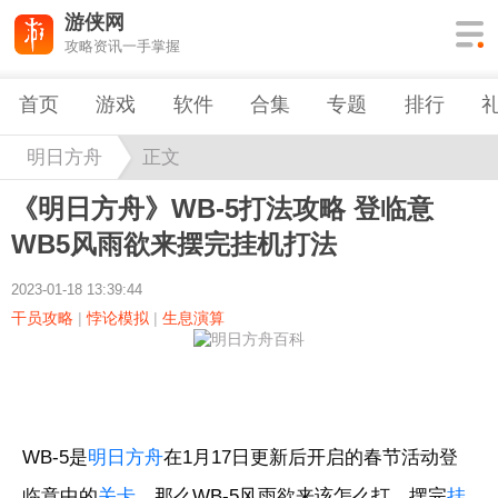
游侠网
攻略资讯一手掌握
首页
游戏
软件
合集
专题
排行
明日方舟
正文
《明日方舟》WB-5打法攻略 登临意
WB5风雨欲来摆完挂机打法
2023-01-18 13:39:44
干员攻略
|
悖论模拟
|
生息演算
WB-5是
明日方舟
在1月17日更新后开启的春节活动登
临意中的
关卡
，那么WB-5风雨欲来该怎么打，摆完
挂