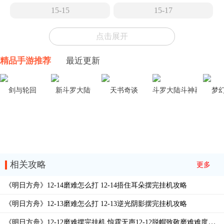
15-15
15-17
雅赛努斯复仇记
15-14
15-13
点击展开
MT-1
MT-2
MT-3
15-12
15-11
精品手游推荐
最近更新
15-10
15-9
15-8
15-7
剑与轮回
新斗罗大陆
天书奇谈
斗罗大陆斗神再临
梦
15-6
15-5
TR-26
15-4
15-3
EA-EX-8冠冕
相关攻略
更多
EA-EX-7花环
EA-EX-6歌唱时
《明日方舟》12-14磨难怎么打 12-14捂住耳朵摆完挂机攻略
EA-EX-5五月树
EA-EX-4突袭
《明日方舟》12-13磨难怎么打 12-13逆光阴影摆完挂机攻略
EA-EX-4普通
EA-EX-3暖春游行
《明日方舟》12-12磨难摆完挂机 惊霆无声12-12脱帽致敬磨难难度攻略