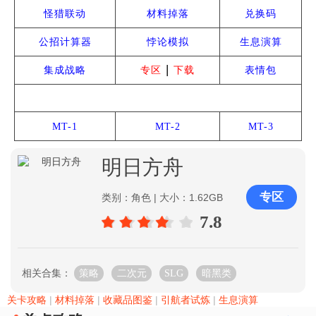
怪猎联动
材料掉落
兑换码
公招计算器
悖论模拟
生息演算
|
集成战略
专区
下载
表情包
雅赛努斯复仇记
MT-1
MT-2
MT-3
明日方舟
专区
类别：角色 | 大小：1.62GB
7.8
相关合集：
策略
二次元
SLG
暗黑类
关卡攻略
|
材料掉落
|
收藏品图鉴
|
引航者试炼
|
生息演算