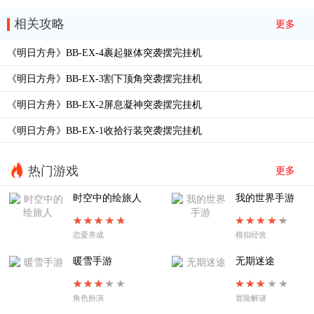
15-3
EA-EX-8冠冕
相关攻略
更多
EA-EX-7花环
EA-EX-6歌唱时
《明日方舟》BB-EX-4裹起躯体突袭摆完挂机
EA-EX-5五月树
EA-EX-4突袭
《明日方舟》BB-EX-3割下顶角突袭摆完挂机
EA-EX-4普通
EA-EX-3暖春游行
《明日方舟》BB-EX-2屏息凝神突袭摆完挂机
EA-EX-2以篝火占卜
EA-EX-1帷幕另一侧
《明日方舟》BB-EX-1收拾行装突袭摆完挂机
EA8夜尽之时
EA-7烧灯者
EA-6失路人
EA-5溺火
热门游戏
更多
EA-4旧舞步
EA-3惶惑与冲动
时空中的绘旅人
我的世界手游
EA-2不过别离
EA-TR-1拨雾声
恋爱养成
模拟经营
EA-1扉页所见
SE-S-2
暖雪手游
无期迷途
角色扮演
冒险解谜