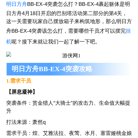
明日方舟
BB-EX-4突袭怎么打？BB-EX-4裹起躯体是明
日方舟4月18日开启的巴别塔活动第二部分的第4关，
这一关需要玩家自己摆放箱子来构筑地形，那么明日方
舟BB-EX-4突袭该怎么打，需要哪些干员才可以摆完
挂
机
呢？接下来就让我们一起了解一下吧。
明日方舟BB-EX-4突袭攻略
1.需求干员
【屏息凝神】
突袭条件：赏金猎人“大骑士”的攻击力、生命值大幅提
升
打法来源：萧然q
需求干员：煌、艾雅法拉、夜莺、水月、塞雷娅桃金娘