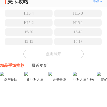
关卡攻略
更多 +
H15-4
H15-3
H15-2
H15-1
15-20
15-18
15-15
15-17
15-14
15-13
点击展开
15-12
15-11
精品手游推荐
最近更新
15-10
15-9
15-8
15-7
剑与轮回
新斗罗大陆
天书奇谈
斗罗大陆斗神再临
梦
15-6
15-5
TR-26
15-4