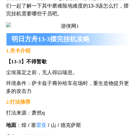
们一起了解一下其中磨难险地难度的13-3该怎么打，摆
完挂机需要哪些干员吧。
明日方舟13-3摆完挂机攻略
1.关卡介绍
【13-3】不得暂歇
尘埃落定之前，无人得以喘息。
环境条件：萨卡兹子裔补给车在场时，重生造物提升更
多的攻击力
2.打法推荐
打法来源：萧然q
地面
：煌 / 塞
雷亚
/ 山 / 德克萨斯