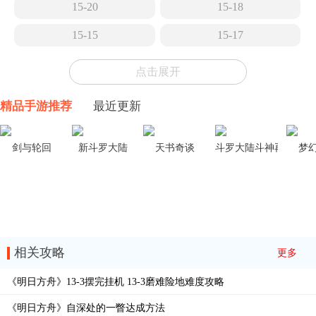
15-20
15-18
15-15
15-17
15-14
15-13
点击展开
15-12
15-11
精品手游推荐
最近更新
15-10
15-9
15-8
15-7
剑与轮回
新斗罗大陆
天书奇谈
斗罗大陆斗神再临
梦
15-6
15-5
TR-26
15-4
15-3
EA-EX-8冠冕
相关攻略
更多
EA-EX-7花环
EA-EX-6歌唱时
《明日方舟》13-3摆完挂机 13-3磨难险地难度攻略
EA-EX-5五月树
EA-EX-4突袭
《明日方舟》自深处的一瞥达成方法
EA-EX-4普通
EA-EX-3暖春游行