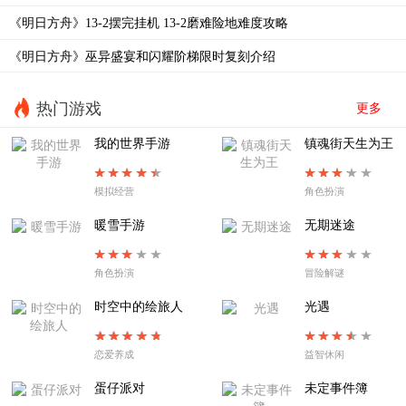
《明日方舟》13-2摆完挂机 13-2磨难险地难度攻略
EA-EX-2以篝火占卜
EA-EX-1帷幕另一侧
《明日方舟》巫异盛宴和闪耀阶梯限时复刻介绍
EA8夜尽之时
EA-7烧灯者
EA-6失路人
EA-5溺火
热门游戏
更多
EA-4旧舞步
EA-3惶惑与冲动
我的世界手游
镇魂街天生为王
EA-2不过别离
EA-TR-1拨雾声
模拟经营
角色扮演
EA-1扉页所见
SE-S-2
暖雪手游
无期迷途
角色扮演
冒险解谜
时空中的绘旅人
光遇
恋爱养成
益智休闲
蛋仔派对
未定事件簿