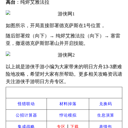
高台
：纯烬艾雅法拉
如图所示，开局直接部署德克萨斯在1号位置，
随后部署煌（向下）→ 纯烬艾雅法拉（向下）→ 塞雷
亚，撤退德克萨斯部署山并开启技能。
以上就是游侠手游小编为大家带来的明日方舟13-3磨难
险地攻略，希望对大家有所帮助。更多相关攻略资讯请
关注游侠手游明日方舟专区。
热门攻略
怪猎联动
材料掉落
兑换码
公招计算器
悖论模拟
生息演算
|
集成战略
专区
下载
表情包