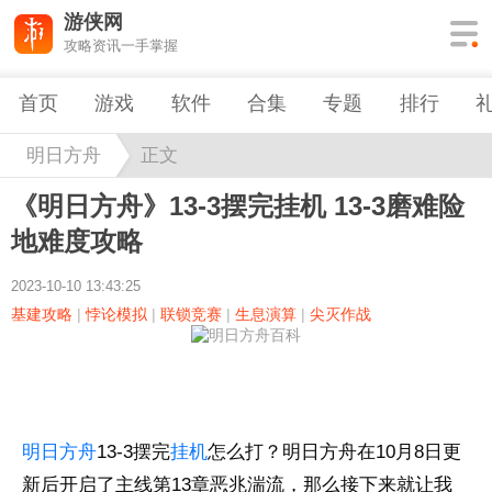
游侠网
攻略资讯一手掌握
首页
游戏
软件
合集
专题
排行
明日方舟
正文
《明日方舟》13-3摆完挂机 13-3磨难险
地难度攻略
2023-10-10 13:43:25
基建攻略
|
悖论模拟
|
联锁竞赛
|
生息演算
|
尖灭作战
明日方舟
13-3摆完
挂机
怎么打？明日方舟在10月8日更
新后开启了主线第13章恶兆湍流，那么接下来就让我