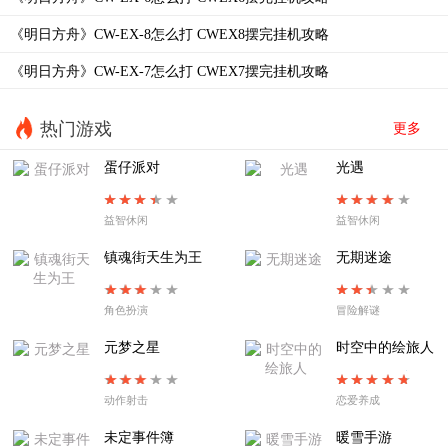
EA-EX-4普通
EA-EX-3暖春游行
《明日方舟》CW-EX-8怎么打 CWEX8摆完挂机攻略
EA-EX-2以篝火占卜
EA-EX-1帷幕另一侧
《明日方舟》CW-EX-7怎么打 CWEX7摆完挂机攻略
EA8夜尽之时
EA-7烧灯者
EA-6失路人
EA-5溺火
热门游戏
更多
EA-4旧舞步
EA-3惶惑与冲动
蛋仔派对
光遇
EA-2不过别离
EA-TR-1拨雾声
益智休闲
益智休闲
EA-1扉页所见
SE-S-2
镇魂街天生为王
无期迷途
角色扮演
冒险解谜
元梦之星
时空中的绘旅人
动作射击
恋爱养成
未定事件簿
暖雪手游