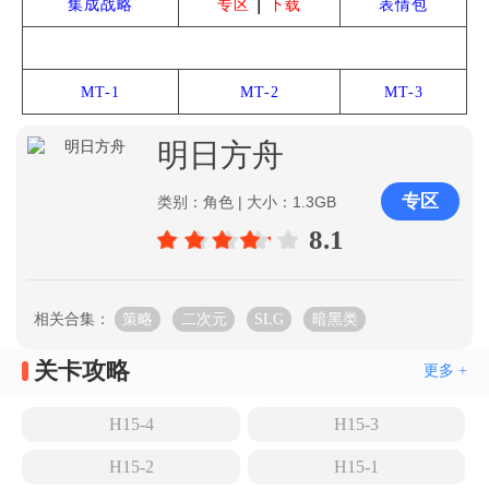
|
集成战略
专区
下载
表情包
雅赛努斯复仇记
MT-1
MT-2
MT-3
明日方舟
专区
类别：角色 | 大小：1.3GB
8.1
相关合集：
策略
二次元
SLG
暗黑类
关卡攻略
更多 +
H15-4
H15-3
H15-2
H15-1