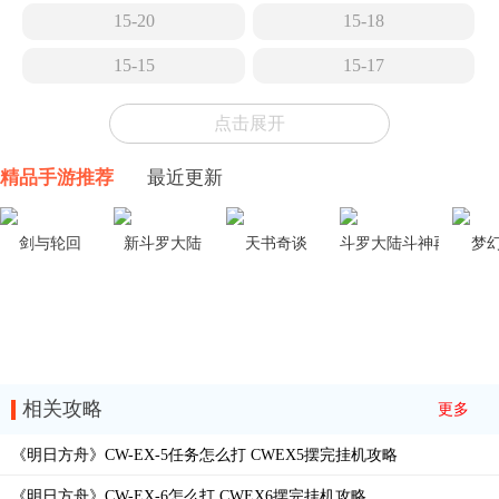
15-20
15-18
15-15
15-17
15-14
15-13
点击展开
15-12
15-11
精品手游推荐
最近更新
15-10
15-9
15-8
15-7
剑与轮回
新斗罗大陆
天书奇谈
斗罗大陆斗神再临
梦
15-6
15-5
TR-26
15-4
15-3
EA-EX-8冠冕
相关攻略
更多
EA-EX-7花环
EA-EX-6歌唱时
《明日方舟》CW-EX-5任务怎么打 CWEX5摆完挂机攻略
EA-EX-5五月树
EA-EX-4突袭
《明日方舟》CW-EX-6怎么打 CWEX6摆完挂机攻略