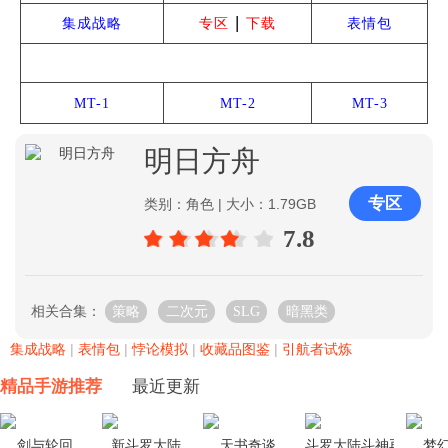
|
集成战略
专区
下载
表情包
雅赛努斯复仇记
MT-1
MT-2
MT-3
明日方舟
专区
类别：角色 | 大小：1.79GB
7.8
相关合集：
策略
二次元
SLG
暗黑类
集成战略
|
表情包
|
悖论模拟
|
收藏品图鉴
|
引航者试炼
精品手游推荐
最近更新
剑与轮回
新斗罗大陆
天书奇谈
斗罗大陆斗神再临
梦