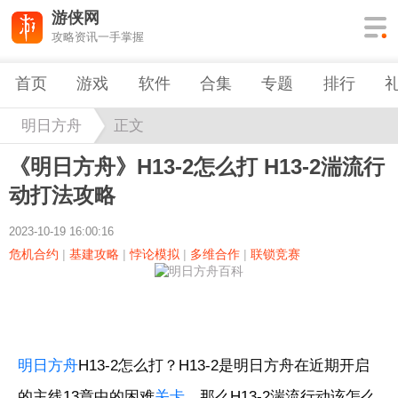
游侠网
攻略资讯一手掌握
首页
游戏
软件
合集
专题
排行
明日方舟
正文
《明日方舟》H13-2怎么打 H13-2湍流行
动打法攻略
2023-10-19 16:00:16
危机合约
|
基建攻略
|
悖论模拟
|
多维合作
|
联锁竞赛
明日方舟
H13-2怎么打？H13-2是明日方舟在近期开启
的主线13章中的困难
关卡
，那么H13-2湍流行动该怎么