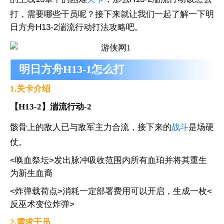
打，需要哪些干员呢？接下来就让我们一起了解一下明
日方舟H13-2湍流行动打法攻略吧。
明日方舟H13-1怎么打
1.关卡介绍
【H13-2】湍流行动-2
骸骨上的敌人已与敌军主力合流，接下来的
战斗
是场硬
仗。
<唤血祭坛>发出脉冲吸收范围内所有血珀并将其重生
为新生血裔
<炸弹载荷点>消耗一定部署费用可以开启，生成一枚<
反巫术变位炸弹>
2.需求干员