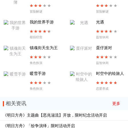
EA-2不过别离
EA-TR-1拨雾声
冒险解谜
冒险解谜
EA-1扉页所见
SE-S-2
我的世界手游
光遇
模拟经营
益智休闲
镇魂街天生为王
蛋仔派对
角色扮演
益智休闲
暖雪手游
时空中的绘旅人
角色扮演
恋爱养成
相关资讯
更多
《明日方舟》主题曲【恶兆湍流】开放，限时纪念活动开启
《明日方舟》「纷争演绎」限时活动开启