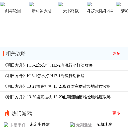
15-8
15-7
剑与轮回
新斗罗大陆
天书奇谈
斗罗大陆斗神再临
梦
15-6
15-5
TR-26
15-4
15-3
EA-EX-8冠冕
相关攻略
更多
EA-EX-7花环
EA-EX-6歌唱时
《明日方舟》H13-2怎么打 H13-2湍流行动打法攻略
EA-EX-5五月树
EA-EX-4突袭
《明日方舟》H13-1怎么打 H13-1湍流行动攻略
EA-EX-4普通
EA-EX-3暖春游行
《明日方舟》13-21摆完挂机 13-21殷红君主磨难险地难度攻略
EA-EX-2以篝火占卜
EA-EX-1帷幕另一侧
《明日方舟》13-20摆完挂机 13-20血潮翻涌磨难险地难度攻略
EA8夜尽之时
EA-7烧灯者
EA-6失路人
EA-5溺火
热门游戏
更多
EA-4旧舞步
EA-3惶惑与冲动
未定事件簿
无期迷途