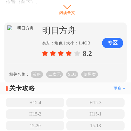
位置（向下）。
第一个令技能好了就开。
明日方舟
如图所示位置在右上角部署小龙（向上）挡住狼之主，
专区
类别：角色 | 大小：1.4GB
然后
合成
大龙。
8.2
如图所示左下合成大龙，第二次令技能好了就开。
相关合集：
策略
二次元
SLG
暗黑类
关卡攻略
更多 +
右上加一条小龙输出狼之主。
H15-4
H15-3
H15-2
H15-1
右上继续补大龙和小龙，等BOSS第二条命出来后，开
15-20
15-18
启令技能。