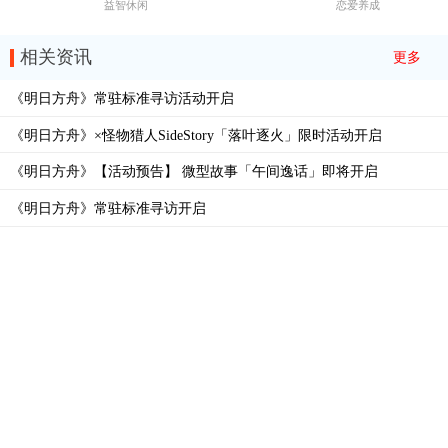
益智休闲
恋爱养成
公招计算器
悖论模拟
生息演算
相关资讯
更多
|
集成战略
专区
下载
表情包
《明日方舟》常驻标准寻访活动开启
雅赛努斯复仇记
《明日方舟》×怪物猎人SideStory「落叶逐火」限时活动开启
MT-1
MT-2
MT-3
《明日方舟》【活动预告】 微型故事「午间逸话」即将开启
《明日方舟》常驻标准寻访开启