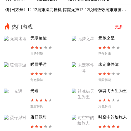
EA-EX-2以篝火占卜
EA-EX-1帷幕另一侧
解锁条件：通关主线1-10
《明日方舟》12-12磨难摆完挂机 惊霆无声12-12脱帽致敬磨难难度攻略
EA8夜尽之时
EA-7烧灯者
活动关卡将进行分段式开启：
◆<第一段>
开放时间：
11月01日 16:00
- 11月22日 03:
EA-6失路人
EA-5溺火
热门游戏
更多
59
EA-4旧舞步
EA-3惶惑与冲动
无期迷途
元梦之星
◆<第二段>
开放时间：11月08日 16:00 - 11月22日 03:
EA-2不过别离
EA-TR-1拨雾声
59
冒险解谜
动作射击
EA-1扉页所见
SE-S-2
◆<第三段>
开放时间：11月15日 16:00 - 11月22日 03:
暖雪手游
未定事件簿
59
角色扮演
冒险解谜
光遇
镇魂街天生为王
以上就是今天给小伙伴们带来的明日方舟叙拉古人IS-1
0的令单核打法攻略，更多相关内容请关注游侠手游明
益智休闲
角色扮演
日方舟专区。
蛋仔派对
时空中的绘旅人
热门攻略
怪猎联动
材料掉落
兑换码