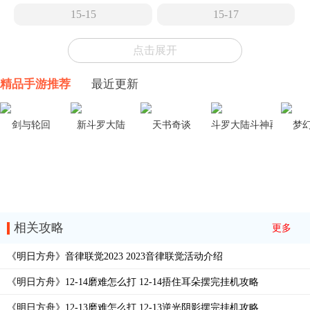
15-15
15-17
15-14
15-13
点击展开
15-12
15-11
右上如图位置小龙倒了再合成大龙即可。总之就是围攻
精品手游推荐
最近更新
狼之主把它秒了就行。
15-10
15-9
15-8
15-7
剑与轮回
新斗罗大陆
天书奇谈
斗罗大陆斗神再临
梦
15-6
15-5
TR-26
15-4
3.活动介绍
15-3
EA-EX-8冠冕
2022「感谢庆典」，SideStory「叙拉古人」活动限时
开启
相关攻略
更多
EA-EX-7花环
EA-EX-6歌唱时
活动说明：活动期间将开放「叙拉古人」活动
关卡
，玩
《明日方舟》音律联觉2023 2023音律联觉活动介绍
EA-EX-5五月树
EA-EX-4突袭
家可通过活动关卡作战、个人行动和相关活动任务以及
《明日方舟》12-14磨难怎么打 12-14捂住耳朵摆完挂机攻略
EA-EX-4普通
EA-EX-3暖春游行
活动商店兑换获取相关活动奖励
《明日方舟》12-13磨难怎么打 12-13逆光阴影摆完挂机攻略