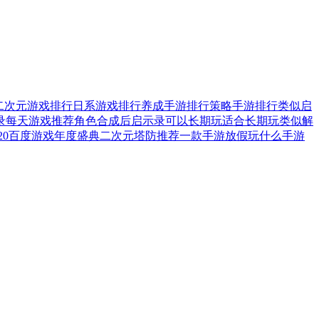
二次元游戏排行
日系游戏排行
养成手游排行
策略手游排行
类似启
录
每天游戏推荐
角色合成
后启示录
可以长期玩
适合长期玩
类似解
020百度游戏年度盛典
二次元塔防
推荐一款手游
放假玩什么手游