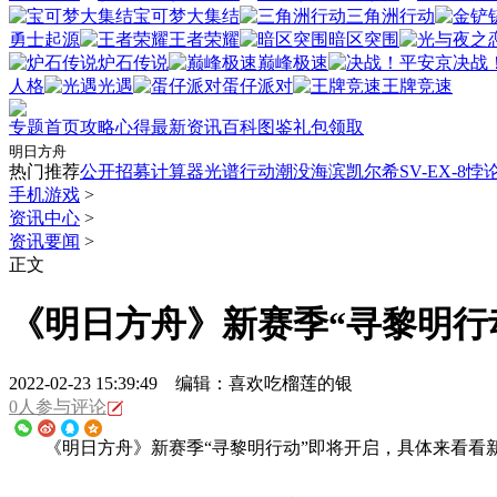
宝可梦大集结
三角洲行动
勇士起源
王者荣耀
暗区突围
炉石传说
巅峰极速
决战
人格
光遇
蛋仔派对
王牌竞速
专题首页
攻略心得
最新资讯
百科图鉴
礼包领取
热门推荐
公开招募计算器
光谱行动
潮没海滨
凯尔希
SV-EX-8
悖
手机游戏
>
资讯中心
>
资讯要闻
>
正文
《明日方舟》新赛季“寻黎明行
2022-02-23 15:39:49 编辑：喜欢吃榴莲的银
0人参与评论
《明日方舟》新赛季“寻黎明行动”即将开启，具体来看看