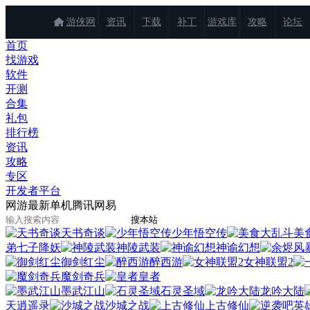
游侠网
资讯
下载
补丁
游戏库
攻略
论坛
首页
找游戏
软件
开测
合集
礼包
排行榜
资讯
攻略
专区
开发者平台
网游
最新
单机
腾讯
网易
天书奇谈
少年悟空传
美
弟七子降妖
神陵武装
神谕幻想
御剑红尘
醉西游
女神联盟2
魔剑奇兵
皇者
墨武江山
石灵圣域
龙吟大陆
天逍遥录
沙城之战
上古修仙