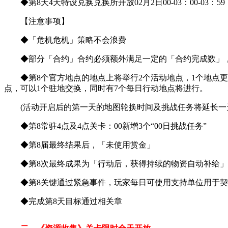
◆第8天4天特设兑换兑换所开放02月2日00-03：00-03：59
【注意事项】
◆「危机危机」策略不会浪费
◆部分「合约」合约必须额外满足一定的「合约完成数」，
◆第8个官方地点的地点上将举行2个活动地点，1个地点更换
点，可以1个驻地交换，同时有7个每日行动地点将进行。
(活动开启后的第一天的地图轮换时间及挑战任务将延长一
◆第8常驻4点及4点关卡：00新增3个“00日挑战任务”
◆第8届最终结果后，「未使用赏金」
◆第8次最终成果为「行动后，获得持续的物资自动补给」，
◆第8关键通过紧急事件，玩家每日可使用支持单位用于契
◆完成第8天目标通过相关章