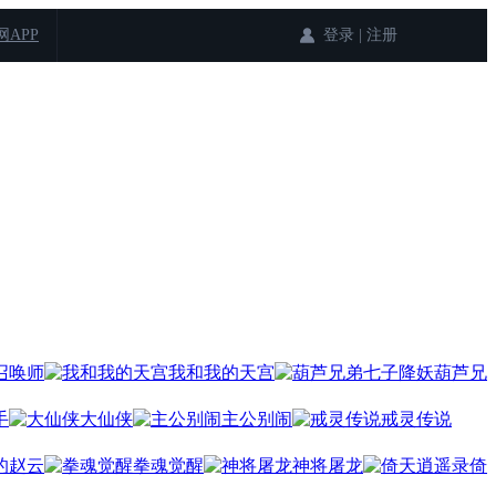
登录
|
注册
网APP
召唤师
我和我的天宫
葫芦兄
手
大仙侠
主公别闹
戒灵传说
的赵云
拳魂觉醒
神将屠龙
倚