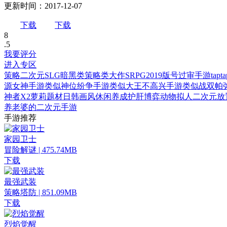
更新时间：2017-12-07
下载
下载
8
.5
我要评分
进入专区
策略
二次元
SLG
暗黑类
策略类
大作
SRPG
2019版号过审手游
tap
源女神手游
类似神位纷争手游
类似大王不高兴手游
类似战双帕
神者X2
萝莉题材
日韩画风
休闲养成
护肝
博弈
动物拟人
二次元放
养老婆的二次元手游
手游推荐
家园卫士
冒险解谜 | 475.74MB
下载
最强武装
策略塔防 | 851.09MB
下载
烈焰觉醒