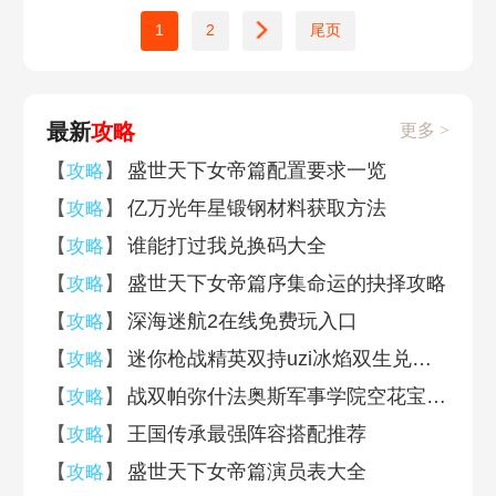
1
2
尾页
最新
攻略
更多 >
【
】
盛世天下女帝篇配置要求一览
攻略
【
】
亿万光年星锻钢材料获取方法
攻略
【
】
谁能打过我兑换码大全
攻略
【
】
盛世天下女帝篇序集命运的抉择攻略
攻略
【
】
深海迷航2在线免费玩入口
攻略
【
】
迷你枪战精英双持uzi冰焰双生兑换码大全
攻略
【
】
战双帕弥什法奥斯军事学院空花宝箱位置一览
攻略
【
】
王国传承最强阵容搭配推荐
攻略
【
】
盛世天下女帝篇演员表大全
攻略