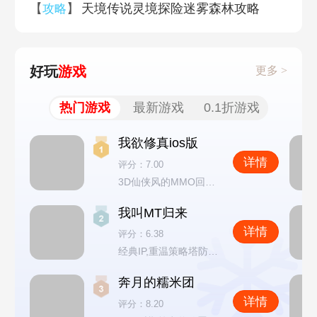
【
】
天境传说灵境探险迷雾森林攻略
攻略
好玩
游戏
更多 >
热门游戏
最新游戏
0.1折游戏
我欲修真ios版
详情
评分：7.00
3D仙侠风的MMO回合制手游
我叫MT归来
详情
评分：6.38
经典IP,重温策略塔防的魅力
奔月的糯米团
详情
评分：8.20