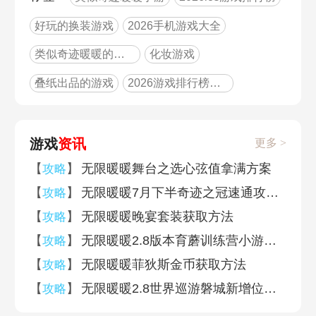
好玩的换装游戏
2026手机游戏大全
类似奇迹暖暖的游戏
化妆游戏
叠纸出品的游戏
2026游戏排行榜前十名
游戏
资讯
更多 >
【
】
无限暖暖舞台之选心弦值拿满方案
攻略
【
】
无限暖暖7月下半奇迹之冠速通攻略2026
攻略
【
】
无限暖暖晚宴套装获取方法
攻略
【
】
无限暖暖2.8版本育蘑训练营小游戏位置一览
攻略
【
】
无限暖暖菲狄斯金币获取方法
攻略
【
】
无限暖暖2.8世界巡游磐城新增位置一览
攻略