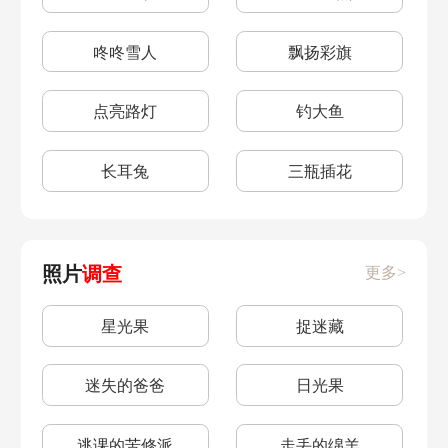
咚咚雪人
飘扬彩旗
点亮路灯
钓大鱼
长耳兔
三瓶插花
照片
调查
更多>
星光果
捉迷藏
迷失的爸爸
日光果
逃课的苦修派
走丢的绵羊