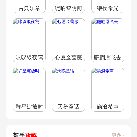
古典乐章
绽响黎明前
缀夜希光
咏叹银夜莺
心愿金蔷薇
翩翩愿飞去
群星绽放时
天鹅童话
谕浪希声
新手
攻略
更多>