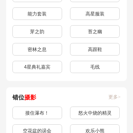
能力套装
高星服装
芽之韵
苔之幽
密林之息
高跟鞋
4星典礼嘉宾
毛线
错位
摄影
更多>
接住瀑布！
怒火中烧的精灵
空花盆的误会
欢乐小熊