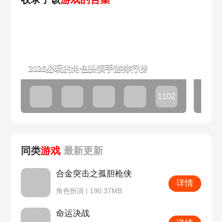
2026必玩的角色扮演手游排行榜
耐玩
1102
款
同类
游戏
最新
更新
合金突击之孤胆枪侠
详情
角色扮演 | 190.37MB
命运决战