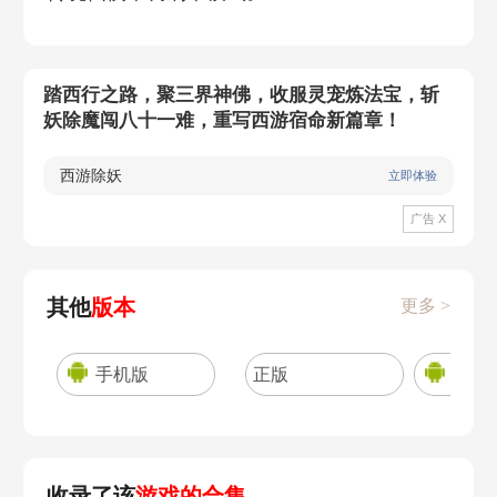
踏西行之路，聚三界神佛，收服灵宠炼法宝，斩
妖除魔闯八十一难，重写西游宿命新篇章！
西游除妖
立即体验
广告 X
其他
版本
更多 >
手机版
正版
官方
收录了该
游戏的合集