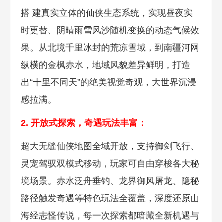
搭 建真实立体的仙侠生态系统，实现昼夜实
时更替、阴晴雨雪风沙随机变换的动态气候效
果。从北境千里冰封的荒凉雪域，到南疆河网
纵横的金枫赤水，地
域风貌差异鲜明，打造
出“十里不同天”的绝美视觉奇观，大世界沉浸
感拉满。
2. 开放式探索，奇遇玩法丰富：
超大无缝仙侠地图全域开放，支持御剑飞行、
灵宠驾驭双模式移动，玩家可自由穿梭各大秘
境场景。赤水泛舟垂钓、龙界御风屠龙、隐秘
路径触发奇遇等特色玩法全覆盖，深度还原山
海经志怪传说，每一次探索都暗藏全新机遇与