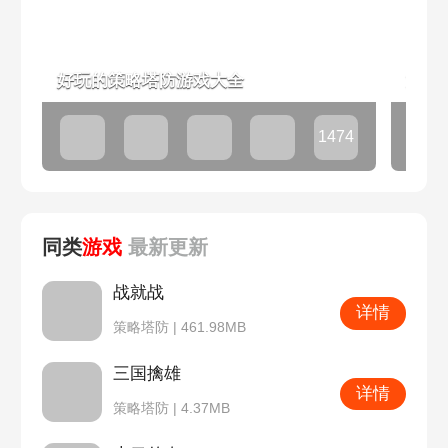
好玩的策略塔防游戏大全
策略
1474
款
同类
游戏
最新
更新
战就战
详情
策略塔防 | 461.98MB
三国擒雄
详情
策略塔防 | 4.37MB