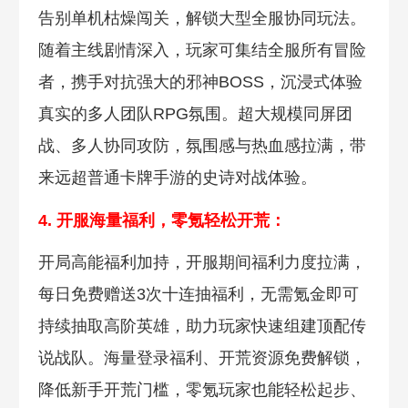
告别单机枯燥闯关，解锁大型全服协同玩法。
随着主线剧情深入，玩家可集结全服所有冒险
者，携手对抗强大的邪神BOSS，沉浸式体验
真实的多人团队RPG氛围。超大规模同屏团
战、多人协同攻防，氛围感与热血感拉满，带
来远超普通卡牌手游的史诗对战体验。
4. 开服海量福利
，零氪轻松开荒：
开局高能福利加持，开服期间福利力度拉满，
每日免费赠送3次十连抽福利，无需氪金即可
持续抽取高阶英雄，助力玩家快速组建顶配传
说战队。海量登录福利、开荒资源免费解锁，
降低新手开荒门槛，零氪玩家也能轻松起步、