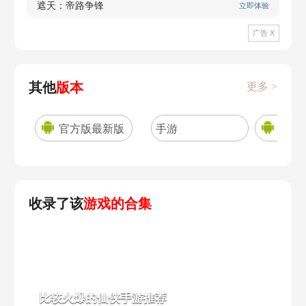
遮天：帝路争锋
立即体验
广告 X
其他
版本
更多 >
官方版最新版
手游
官方
收录了该
游戏的合集
比较火爆的仙侠手游推荐
rp