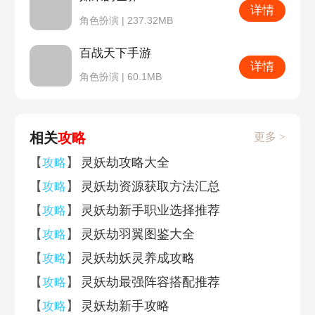
详情
角色扮演 | 237.32MB
百战天下手游
详情
角色扮演 | 60.1MB
相关
攻略
更多 >
【
】
灵妖劫攻略大全
攻略
【
】
灵妖劫资源获取方法汇总
攻略
【
】
灵妖劫新手职业选择推荐
攻略
【
】
灵妖劫羽翼图鉴大全
攻略
【
】
灵妖劫妖灵养成攻略
攻略
【
】
灵妖劫最强阵容搭配推荐
攻略
【
】
灵妖劫新手攻略
攻略