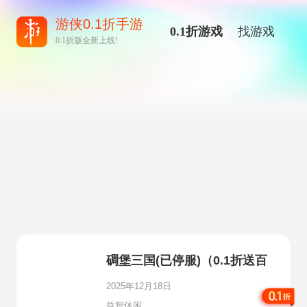
游侠0.1折手游
0.1折游戏
找游戏
0.1折版全新上线!
碉堡三国(已停服)（0.1折送百
抽塔防）
2025年12月18日
益智休闲