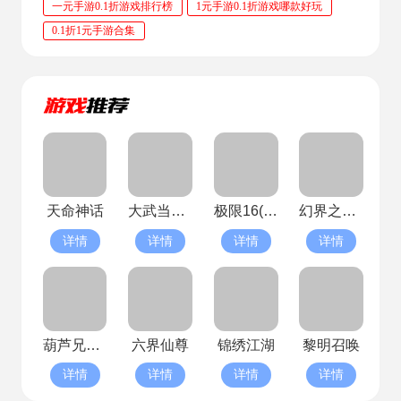
一元手游0.1折游戏排行榜
1元手游0.1折游戏哪款好玩
0.1折1元手游合集
天命神话
大武当之剑
极限16(已停服)
幻界之境(已停服)
详情
详情
详情
详情
葫芦兄弟七子降妖最新版(已停服)
六界仙尊
锦绣江湖
黎明召唤
详情
详情
详情
详情