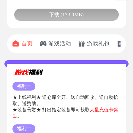
下载 (133.9MB)
首页
游戏活动
游戏礼包
开
福利一
★上线福利★ 送仓库全开、送自动回收、送自动拾
取、送赞助。
★装备悬赏★ 打出指定装备即可获取
大量充值卡奖
励
。
福利二