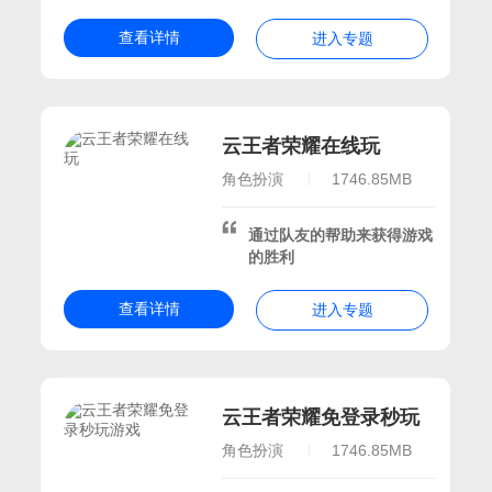
查看详情
进入专题
云王者荣耀在线玩
卓游戏推荐
安卓手机游戏
角色扮演
1746.85MB
通过队友的帮助来获得游戏
的胜利
手机游戏
查看详情
进入专题
型游戏排行榜
较受欢迎的手游
云王者荣耀免登录秒玩
游戏
角色扮演
1746.85MB
3d大世界手游
门的3d沙盒手游