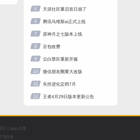
5
天涯社区重启首日崩了
6
腾讯马维斯ai正式上线
7
原神月之七版本上线
8
豆包收费
9
尘白禁区重新开服
10
微信朋友圈重大改版
11
失控进化定档7月
12
王者4月29日版本更新公告
指引
|
app上传
7791号