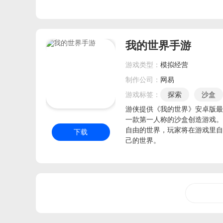
我的世界手游
游戏类型：
模拟经营
制作公司：
网易
游戏标签：
探索
沙盒
高自由
合成
俯视
游侠提供《我的世界》安卓版最
一款第一人称的沙盒创造游戏。
局域网
DIY
定制
自由的世界，玩家将在游戏里自
下载
和我的世界差不多
我的
己的世界。
我的世界一样玩法
流行
荒野大镖客2
最新沙盒
高品质
画面好的手游
我的世界幻翼
MC大熊
近期热门游戏
和往日不
生存探险
自由交易手游