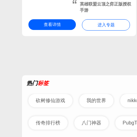
英雄联盟云顶之弈正版授权
2026热门的沙盒建造手游
手游
好玩的沙盒模拟游戏手机版
热门的方块游戏
开放式
查看详情
进入专题
自由探索世界的游戏
经典的沙盒类型游戏有哪些
好玩的mmo游戏
2026高人气的适合男生玩的
我的世界模组合集
我的
周末必备的游戏
像素开
热门
标签
我的世界系列大全
类似
征服世界的游戏
世界型
砍树修仙游戏
我的世界
ni
神
传奇排行榜
八门神器
PubgT