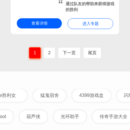
通过队友的帮助来获得游戏
的胜利
世界冒险
查看详情
进入专题
1
2
下一页
尾页
游戏
世界模组下载
放世界生存游戏
我的世界的游戏
的战争策略游戏
kke胜利女
猛鬼宿舍
4399游戏盒
闪
ool
葫芦侠
光环助手
传奇手游大全