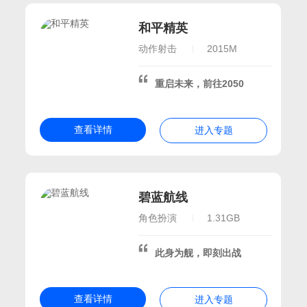
和平精英
手游
动作射击
2015M
像素沙盒
重启未来，前往2050
联机手游大全
安卓沙盒游戏
查看详情
塔防
进入专题
世界dd
碧蓝航线
适合玩的游戏
角色扮演
1.31GB
此身为舰，即刻出战
假特别好玩的游戏
查看详情
进入专题