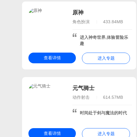
联机手游
像素手游排行
原神
策略冒险手游
高自由度
角色扮演
433.84MB
适合家里蹲的游戏
高自由度开放世界手游
进入神奇世界,体验冒险乐
像素建造
适合长期玩
趣
我的世界
非线性
查看详情
我的世界游戏下载
进入专题
像素
模拟建设
叶枫解说我的
迪哥闯世界
珍妮模组
适合寒假玩的游戏排行榜
元气骑士
适合寒假玩的手游
寒假
动作射击
614.57MB
2026适合春节玩的的游戏
10款寒假必玩的联机手游
时间处于剑与魔法的时代
2026寒假热门游戏
寒
最好玩的寒假游戏
查看详情
进入专题
特别适合寒假玩的游戏