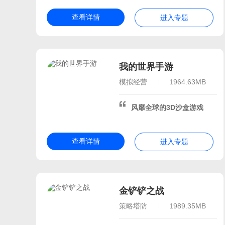
2026热门我的世界模组
查看详情
进入专题
2026最受欢迎的手游
手游日活跃度排行榜2026
盘点男孩子都爱玩的游戏
我的世界手游
热门的安卓游戏
大型安
2026网络游戏
好玩的
模拟经营
1964.63MB
2026高人气的游戏
风靡全球的3D沙盒游戏
2026有趣的开放世界手游
曾经火过的手游
流行的
热门的超高画质的游戏
查看详情
进入专题
2026不花钱的好玩的游戏
必玩的国外单机游戏
大
充钱就能变强的游戏
比
金铲铲之战
适合过年多人玩的游戏
策略塔防
1989.35MB
受欢迎的3A游戏盘点
热门的4人玩的游戏
热