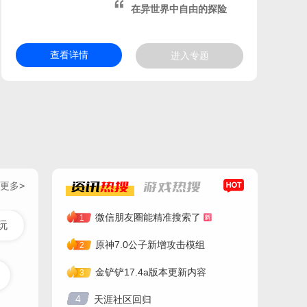
在异世界中自由的探险
查看详情
进入专题
更多>
资讯
热搜
游戏
热搜
微信朋友圈能精准搜索了
1
玩
原神7.0公子新增攻击模组
2
金铲铲17.4a版本更新内容
3
4
天涯社区回归