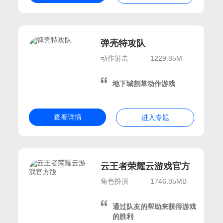
推荐的手机游戏
节玩的游戏
发时间的手游
弹壳特攻队
假期好玩的游戏
动作射击
1229.85M
的游戏
26好玩的寒假游戏
地下城割草动作游戏
玩的手游
模组
查看详情
进入专题
游戏大全
2026最新合集
云王者荣耀云游戏官方
版
角色扮演
1746.85MB
通过队友的帮助来获得游戏
的胜利
世界各种版本