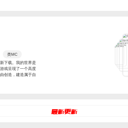
类MC
大作
新下载。我的世界是
游戏呈现了一个高度
自由
由创造，建造属于自
世界同类型
的沙盒手游
热门沙盒
玩法多样
猫
最新更新
再相似
AI
排行