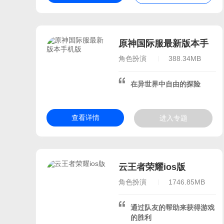
寒假无聊玩的游戏
寒假
春节必玩的游戏
适合春
寒假好玩的游戏
寒假打
原神国际服最新版本手
春节假期玩的游戏
寒假
机版
角色扮演
388.34MB
假期必玩游戏
适合假期
适合寒假玩的游戏
20
在异世界中自由的探险
过年好玩的手游
寒假好
我的世界游戏
我的世界
查看详情
进入专题
我的世界合集
我的世界
我的世界版本
我的世界
我的世界版本合集
我的世界全部模组大全
云王者荣耀ios版
我的世界所有版本游戏
角色扮演
1746.85MB
我的世界所有版本合集
我的世界所有版本大全
通过队友的帮助来获得游戏
的胜利
我的世界手机游戏
我的