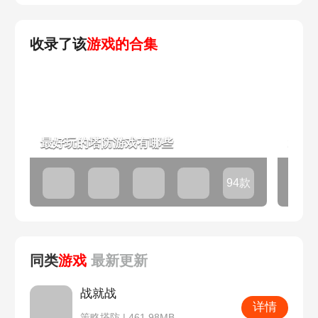
收录了该
游戏的合集
最好玩的塔防游戏有哪些
20
94款
同类
游戏
最新
更新
战就战
详情
策略塔防 | 461.98MB