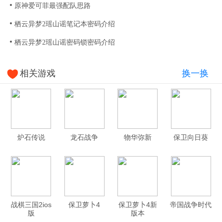
原神爱可菲最强配队思路
栖云异梦2瑶山谣笔记本密码介绍
栖云异梦2瑶山谣密码锁密码介绍
相关游戏
换一换
炉石传说
龙石战争
物华弥新
保卫向日葵
战棋三国2ios
保卫萝卜4
保卫萝卜4新
帝国战争时代
版
版本