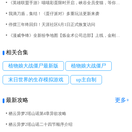
《英雄联盟手游》喵喵彩蛋限时开启，峡谷全员变猫，等你来撸！
我滴刀盾，集结！《蛋仔派对》多重玩法更新来袭
停摆三年终回归！天涯社区6月1日正式恢复访问
《漫威争锋》全新纷争地图【炼金术公司总部】上线，金刚狼与黑猫新制服齐登场
相关合集
植物娘大战僵尸最新版
植物娘大战僵尸
末日世界的生存模拟游戏
up主自制
最新攻略
更多+
栖云异梦2瑶山谣第4章异欲攻略
栖云异梦2瑶山谣二十四节顺序介绍