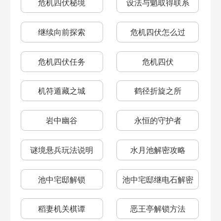
危机四伏秘境
设法与魈取得联系
继续向前探索
危机四伏怎么过
危机四伏任务
危机四伏
机符遁藏之城
鹤径折旋之所
岩中幽谷
永恒的守护者
谜境悬兵玩法说明
水月池解密攻略
池中宅邸解锁
池中宅邸继电石解密
稻妻机关棋谭
恶王亭解锁方法