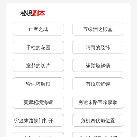
秘境
副本
亡者之城
五绿洲之殿堂
千柱的花园
晴雨的经纬
童梦的切片
缘觉塔解锁
昏识塔解锁
有顶塔解锁
莫娜秘境海螺
穷途末路宝箱获取
穷途末路铁门打开方法
危机四伏魈位置