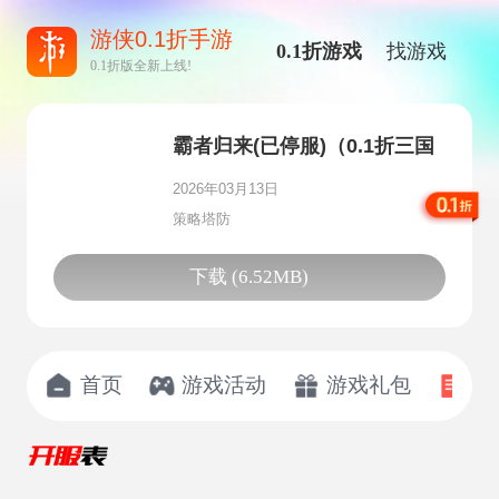
游侠0.1折手游
0.1折游戏
找游戏
0.1折版全新上线!
霸者归来(已停服)（0.1折三国
爆爽攻城）
2026年03月13日
策略塔防
下载 (6.52MB)
首页
游戏活动
游戏礼包
开