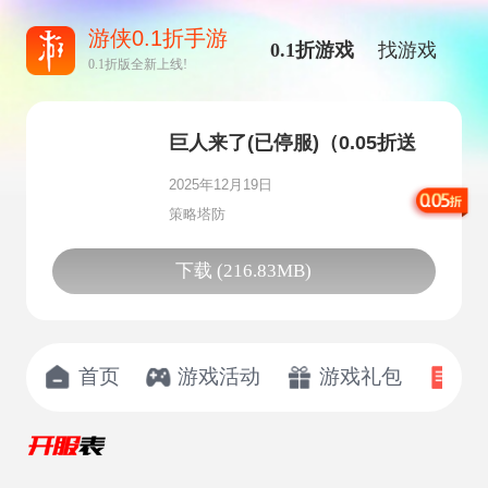
游侠0.1折手游
0.1折游戏
找游戏
0.1折版全新上线!
巨人来了(已停服)（0.05折送
十星赫菲斯）
2025年12月19日
策略塔防
下载 (216.83MB)
首页
游戏活动
游戏礼包
开