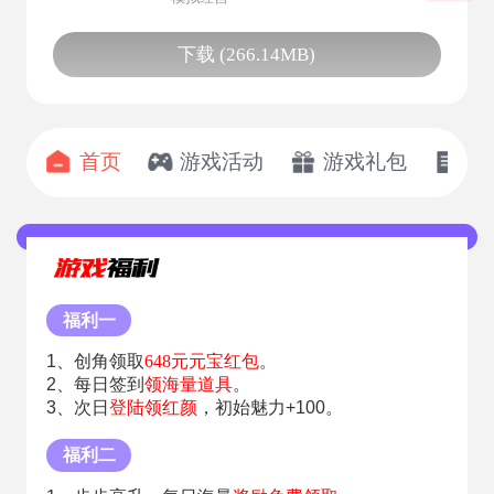
下载 (266.14MB)
首页
游戏活动
游戏礼包
开
福利一
1、创角领取
648元元宝红包
。
2、每日签到
领海量道具
。
3、次日
登陆领红颜
，初始魅力+100。
福利二