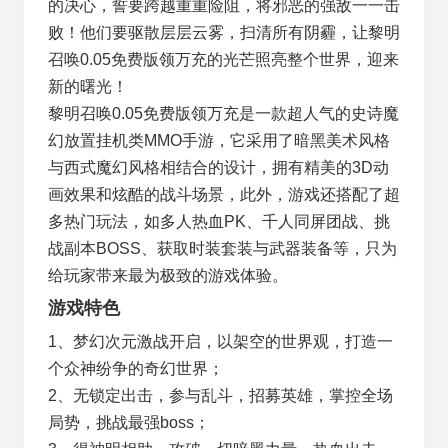
的决心，誓要跨越重重险阻，将邪恶的强敌一一击
败！他们要驱散层层云雾，扫清所有阴霾，让黎明
召唤0.05免费版领万充的光芒照亮整个世界，迎来
新的曙光！
黎明召唤0.05免费版领万充是一款超人气的史诗魔
幻放置挂机类MMO手游，它采用了暗黑美术风格
与西式魔幻风格相结合的设计，拥有精美的3D动
画效果和炫酷的战斗场景，此外，游戏还搭配了超
多热门玩法，如多人热血PK、千人同屏团战、挑
战副本BOSS、获取时装套装与武器装备等，只为
给玩家带来最为极致的游戏体验。
游戏特色
1、梦幻次元激战开启，以架空的世界观，打造一
个众神纷争的奇幻世界；
2、无锁定出击，参与乱斗，招募英雄，掌控全场
局势，挑战最强boss；