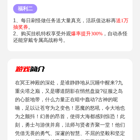
福利二
1、每日刷怪做任务送大量真充，活跃值达标再
送1万
抽奖券
。
2、购买挂机特权享受外观
爆率提升300%
，自动杀怪
还能穿戴专属高战称号。
在冥王神殿的深处，是谁静静地从沉睡中醒来?九
重尖塔之巅，又是哪道阴影在悄然盘旋?征服之岛
的心脏地带，什么力量正在暗中蠢动?古神的呢
喃，足以让苍穹为之变色！恶魔的怒吼，令大地也
为之颤抖！幻兽的昂首，使得大海都感到惊恐！此
刻，勇士与游侠并肩，法师与贤者齐聚一堂！他们
凭借无畏的勇气、深邃的智慧、不屈的坚毅和坚定