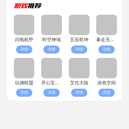
闪电机甲
时空神域
五岳乾坤
暴走无双团
详情
详情
详情
详情
玩偶联盟
开心宝贝向前冲(已停服)
艾伦大陆
涂色空间
详情
详情
详情
详情