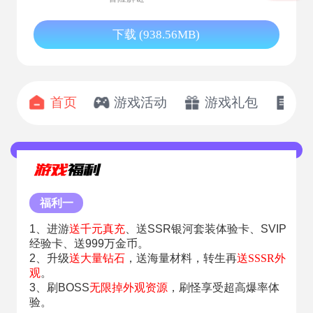
下载 (938.56MB)
首页
游戏活动
游戏礼包
开
福利一
1、进游
送千元真充
、送SSR银河套装体验卡、SVIP
经验卡、送999万金币。
2、升级
送大量钻石
，送海量材料，转生再
送SSSR外
观
。
3、刷BOSS
无限掉外观资源
，刷怪享受超高爆率体
验。