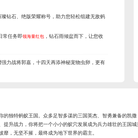
璀璨钻石、绝版荣耀称号，助力您轻松组建无敌蚂
日常任务即
，钻石雨倾盆而下，让您收
领海量红包
赠强力战将郭嘉，十四天再添神秘宠物虫卵，更有
。
级名将吕布即刻归心，为您的蚁族征途增添无尽战
造你的独特蚂蚁王国。众多足智多谋的三国英杰、智勇兼备的凯
、提升战力，你将把一个小小的蚁穴发展成为兵力雄壮的王国城
披靡，无坚不摧，最终成为地下世界的霸主‌。