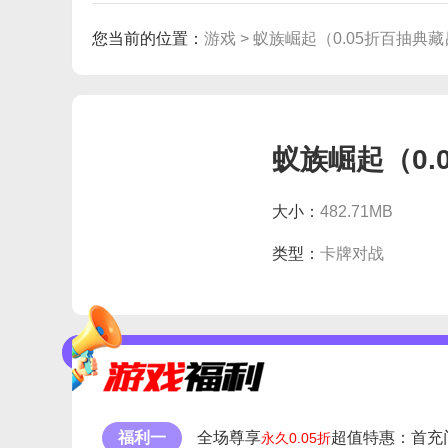
您当前的位置：
游戏 >
蚁族崛起（0.05折百抽典
蚁族崛起（0.
大小：
482.71MB
类型：
卡牌对战
福利一
全场尊享
超值特惠：首充
永久0.05折