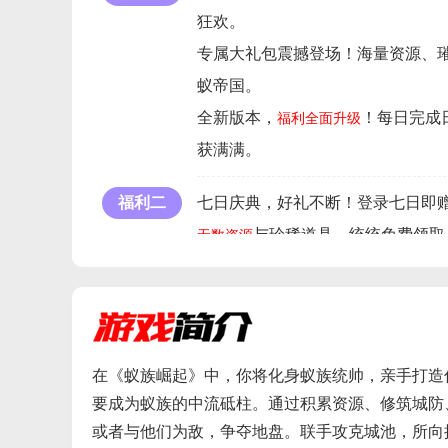
狂欢。
专属大礼包震撼登场！海量资源、
蚁帝国。
全新版本，
！每日完成
福利全面升级
获满满。
福利二
七日庆典，好礼不断！登录七日即
与珍稀道具，统统免费领取
无数资源
来袭！仅需6元，典藏
震撼首充福利
力，征服四方蚁域。
‌在《蚁族崛起》中，你将化身蚁族统帅，亲手打
要成为蚁族的中流砥柱。通过积累资源、修筑城防
或者与他们为敌，争夺地盘。联手攻克城池，所向