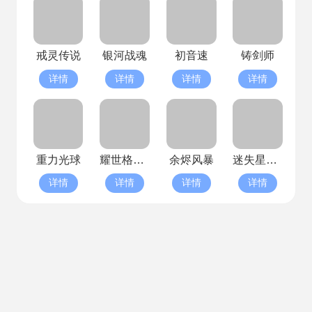
戒灵传说
银河战魂
初音速
铸剑师
详情
详情
详情
详情
重力光球
耀世格斗(已停服)
余烬风暴
迷失星球(已停服)
详情
详情
详情
详情
客户端
排行榜