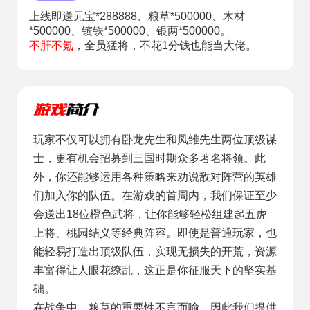
上线即送元宝*288888、粮草*500000、木材
*500000、镔铁*500000、银两*500000。
不肝不氪
，全员猛将，不花1分钱也能当大佬。
玩家不仅可以拥有卧龙先生和凤雏先生两位顶级谋
士，更有机会招募到三国时期众多著名将领。此
外，你还能够运用各种策略来劝说敌对阵营的英雄
们加入你的队伍。在游戏的首周内，我们保证至少
会送出18位橙色武将，让你能够轻松组建起五虎
上将、桃园结义等经典阵容。即使是普通玩家，也
能轻易打造出顶级队伍，实现无损失的开荒，资源
丰富得让人眼花缭乱，这正是你征服天下的坚实基
础。
在战争中，粮草的重要性不言而喻，因此我们提供