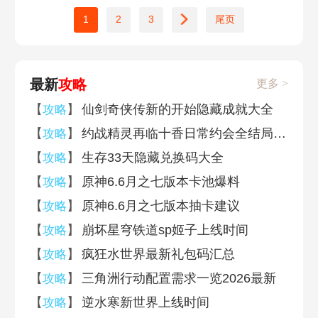
1
2
3
尾页
最新
攻略
更多 >
【
】
仙剑奇侠传新的开始隐藏成就大全
攻略
【
】
约战精灵再临十香日常约会全结局达成攻略
攻略
【
】
生存33天隐藏兑换码大全
攻略
【
】
原神6.6月之七版本卡池爆料
攻略
【
】
原神6.6月之七版本抽卡建议
攻略
【
】
崩坏星穹铁道sp姬子上线时间
攻略
【
】
疯狂水世界最新礼包码汇总
攻略
【
】
三角洲行动配置需求一览2026最新
攻略
【
】
逆水寒新世界上线时间
攻略