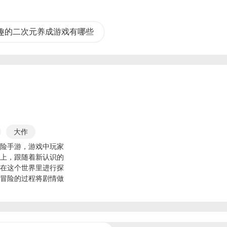
趣的二次元养成游戏有哪些
大作
米哈游
险手游，游戏中玩家
上，跟随着新认识的
启源
在这个世界里进行探
得期待
冒险的过程将剧情做
网络手游排行榜
载原神体验吧。
式RPG