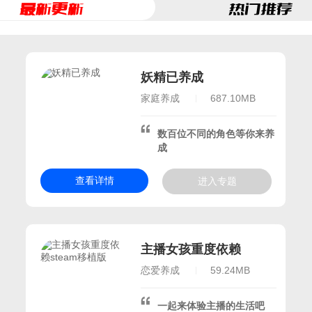
最新更新
热门推荐
26TapTap年度游戏
次元手游
么手游
妖精已养成
手游排行榜2026
家庭养成
687.10MB
数百位不同的角色等你来养
26年
成
界游戏
查看详情
进入专题
行榜
人气排行榜
主播女孩重度依赖
最好玩的游戏
steam移植版
恋爱养成
59.24MB
一起来体验主播的生活吧