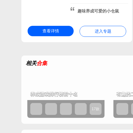
过年好玩的手游
寒假好
春节放假必玩的游戏
寒
趣味养成可爱的小仓鼠
寒假推荐的手游
自由角
类似魔兽世界的游戏
查看详情
进入专题
手游游戏排行榜2026
2026最近最火的手游
原神最新版
类似崩坏星
五一假期游戏推荐
相关
合集
类似塞尔达传说王国之泪的
2026二次元手游
原神
假期适合玩的手游
原神
养成游戏排行榜前十名
米哈游的游戏
原神国际
有趣的
原神国际服版本
202
17款
单机手机版rpg游戏
2026热门的十大良心游戏
过年玩什么游戏
新年玩