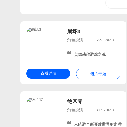
2026百度游戏年度盛典
2026安卓手游下载
20
米哈游合集
2026年二
寝室开黑游戏
放假玩什
崩坏3
十大高分手游
人气最高
角色扮演
655.38MB
手游排行榜2026前十名最新
手游手游排行榜第一名
点燃动作游戏之魂
最受欢迎的人气手游排行榜20
比较好玩的手游
开放世
查看详情
高画质超清晰
进入专题
2026人气最高的手游游戏排
2026最新手游排行榜前十名
最火游戏排行
网络手游
绝区零
二次元风格手游
世界上
角色扮演
397.79MB
2026寒假必玩游戏
适合寒假玩的游戏排行榜
米哈游全新开放世界射击游