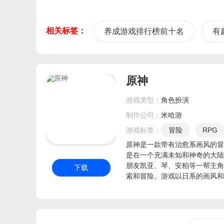
相关标签：
养成游戏排行榜前十名
有
原神
游戏类型：
角色扮演
制作公司：
米哈游
游戏标签：
冒险
RPG
精美立绘
类似原神
原神是一款带有治愈系画风的冒
是在一个充满未知和神奇的大陆
2026年过审
类似万灵
朋友凯亚、琴、安柏等一帮主角
下载
开放式冒险
2026年值
索和冒险。游戏以日系的画风和
最新手游大作
原神
了推进，感兴趣的玩家赶紧来下
卡通渲染
TGS2026
和天涯明月刀差不多
日