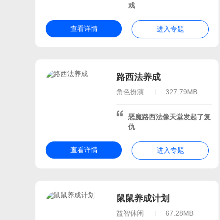
寒假必玩的30款手游
2
戏
适合寒假玩的手游
寒假
查看详情
进入专题
2026适合春节玩的的游戏
开放世界角色扮演游戏
10款寒假必玩的联机手游
2026寒假热门游戏
角
路西法养成
寒假特别好玩的游戏
最
角色扮演
327.79MB
特别适合寒假玩的游戏
寒假无聊玩的游戏
开放
恶魔路西法像天堂发起了复
仇
寒假推荐的手机游戏
春
适合春节玩的游戏
角色
查看详情
进入专题
寒假好玩的游戏
寒假打
学生党寒假必玩的手游
春节假期玩的游戏
寒假
假期必玩游戏
适合假期
鼠鼠养成计划
适合寒假玩的游戏
20
益智休闲
67.28MB