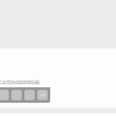
玩的手游
假特好玩的游戏
色扮演
2026好玩的手游
2026值得玩的游戏
穹铁道的游戏
手机游戏
系列游戏
版本大全
服合集
二次元养成游戏有哪些
6热门游戏
12款
什么游戏