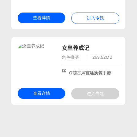
026手机游戏大全
适合玩的游戏
查看详情
进入专题
色扮演探索
女皇养成记
好玩的寒假游戏
角色扮演
269.52MB
世界探险
Q萌古风宫廷换装手游
节必玩的游戏
扮演探险
查看详情
进入专题
发时间的手游
假期好玩的游戏
的游戏
26好玩的寒假游戏