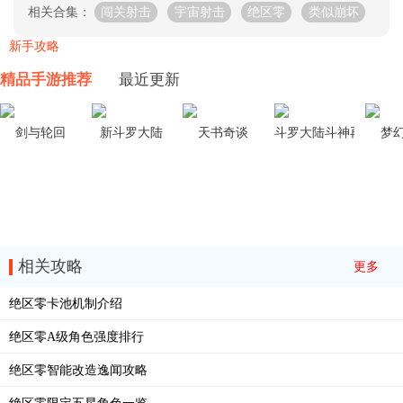
相关合集：
闯关射击
宇宙射击
绝区零
类似崩坏
新手攻略
精品手游推荐
最近更新
剑与轮回
新斗罗大陆
天书奇谈
斗罗大陆斗神再临
梦
相关攻略
更多
绝区零卡池机制介绍
绝区零A级角色强度排行
绝区零智能改造逸闻攻略
绝区零限定五星角色一览