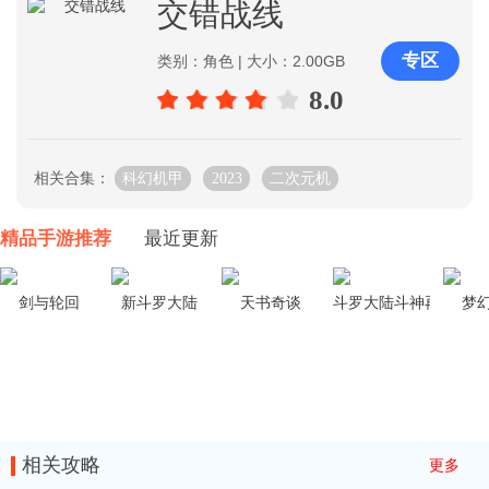
交错战线
专区
类别：角色 | 大小：2.00GB
8.0
相关合集：
科幻机甲
2023
二次元机
精品手游推荐
最近更新
剑与轮回
新斗罗大陆
天书奇谈
斗罗大陆斗神再临
梦
相关攻略
更多