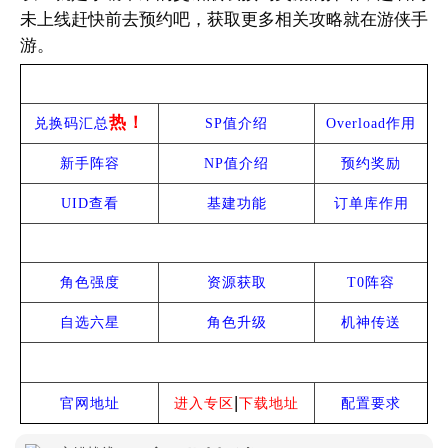
未上线赶快前去预约吧，获取更多相关攻略就在游侠手
游。
热门攻略
热！
兑换码汇总
SP值介绍
Overload作用
新手阵容
NP值介绍
预约奖励
UID查看
基建功能
订单库作用
进阶攻略
角色强度
资源获取
T0阵容
自选六星
角色升级
机神传送
常见问题
|
官网地址
进入专区
下载地址
配置要求