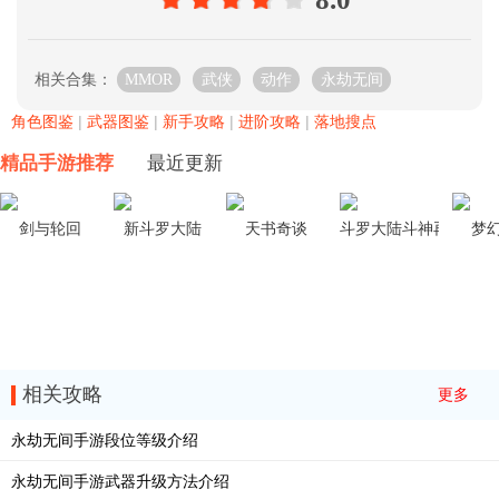
相关合集：
MMOR
武侠
动作
永劫无间
角色图鉴
|
武器图鉴
|
新手攻略
|
进阶攻略
|
落地搜点
精品手游推荐
最近更新
剑与轮回
新斗罗大陆
天书奇谈
斗罗大陆斗神再临
梦
相关攻略
更多
永劫无间手游段位等级介绍
永劫无间手游武器升级方法介绍