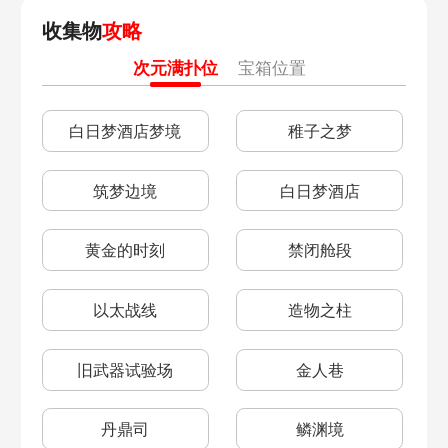
收集物
攻略
次元满扑位
宝箱位置
置
白日梦酒店梦境
稚子之梦
筑梦边境
白日梦酒店
黄金的时刻
禁闭舱段
以太战线
造物之柱
旧武器试验场
金人巷
丹鼎司
鳞渊境