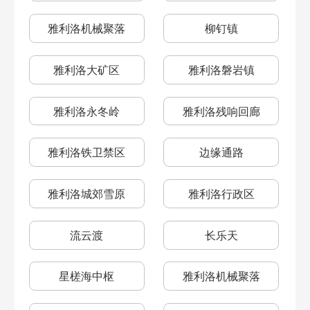
雅利洛机械聚落
柳钉镇
雅利洛大矿区
雅利洛磐岩镇
雅利洛永冬岭
雅利洛残响回廊
雅利洛铁卫禁区
边缘通路
雅利洛城郊雪原
雅利洛行政区
流云渡
长乐天
星槎海中枢
雅利洛机械聚落