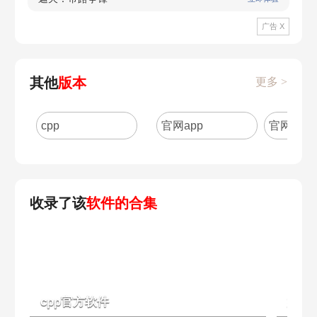
广告 X
其他
版本
更多 >
cpp
官网app
官网版
收录了该
软件的合集
cpp官方软件
娱乐