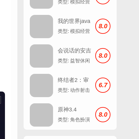
类型: 模拟经营
我的世界java
8.0
版
类型: 模拟经营
会说话的安吉
8.0
拉 Talking
类型: 益智休闲
Angela v2.3
终结者2：审
6.7
判日
类型: 动作射击
原神3.4
8.0
类型: 角色扮演