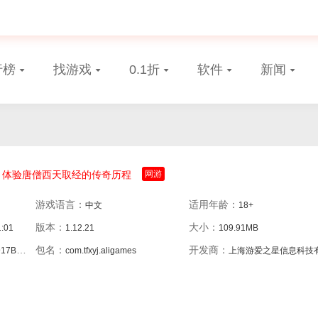
行榜
找游戏
0.1折
软件
新闻
体验唐僧西天取经的传奇历程
网游
游戏语言：
适用年龄：
中文
18+
版本：
大小：
1:01
1.12.21
109.91MB
包名：
开发商：
94BAA0
com.tfxyj.aligames
上海游爱之星信息科技有限公