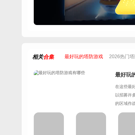
相关
合集
最好玩的塔防游戏
2026热门
最好玩
在这些最
以招募许
的区域作
更多的物