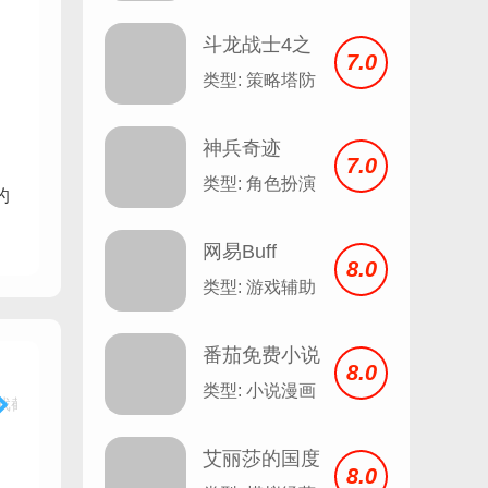
斗龙战士4之
7.0
双龙核
类型: 策略塔防
神兵奇迹
7.0
类型: 角色扮演
的
网易Buff
8.0
类型: 游戏辅助
番茄免费小说
8.0
安卓
类型: 小说漫画
艾丽莎的国度
8.0