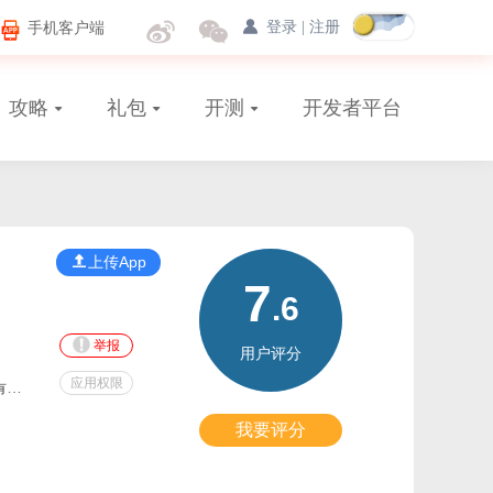
手机客户端
登录
|
注册
攻略
礼包
开测
开发者平台
上传App
7
.6
举报
用户评分
应用权限
司
我要评分