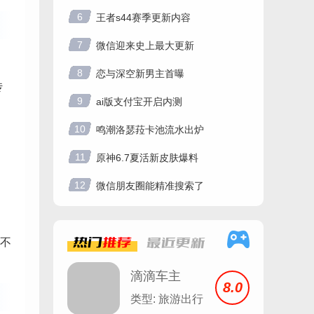
6
王者s44赛季更新内容
7
微信迎来史上最大更新
8
恋与深空新男主首曝
传
9
ai版支付宝开启内测
10
鸣潮洛瑟菈卡池流水出炉
11
原神6.7夏活新皮肤爆料
12
微信朋友圈能精准搜索了
不
热门
推荐
最近
更新
滴滴车主
8.0
8.1.12
类型: 旅游出行