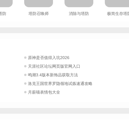
塔防
塔防召唤师
消除与塔防
极简生存塔
原神是否值得入坑2026
天涯社区论坛网页版官网入口
鸣潮3.4版本新饰品获取方法
洛克王国世界罗隐领地试炼速通攻略
月薪喵表情包大全