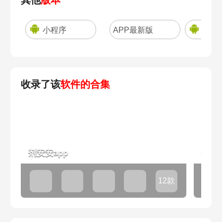
小程序
APP最新版
app
收录了该
软件的合集
剂安安app
生活
12款