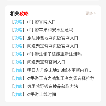
相关
攻略
更多 >
【
】
cf手游官网入口
攻略
【
】
cf手游苹果和安卓互通吗
攻略
【
】
旅法师营地网页版官网入口
攻略
【
】
问道聚宝斋网页版官网入口
攻略
【
】
cf手游注销了还能重新注册吗
攻略
【
】
问道聚宝斋官网入口
攻略
【
】
明日方舟终末地1.3版本更新内容一览
攻略
【
】
cf手游王者之鸣和王者之霆选择推荐
攻略
【
】
饥困荒野锻造棱晶获取方法
攻略
【
】
cf手游上线时间
攻略