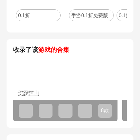
0.1折
手游0.1折免费版
0.1折
收录了该
游戏的合集
笑梦江山
冒险
8款