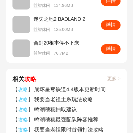
详情
益智休闲 | 134.96MB
迷失之地2 BADLAND 2
详情
益智休闲 | 125.00MB
合到20根本停不下来
详情
益智休闲 | 76.7MB
相关
攻略
更多 >
【
】
崩坏星穹铁道4.4版本更新时间
攻略
【
】
我要当老祖土系玩法攻略
攻略
【
】
鸣潮穗穗抽取建议
攻略
【
】
鸣潮穗穗最强配队阵容推荐
攻略
【
】
我要当老祖限时首领打法攻略
攻略