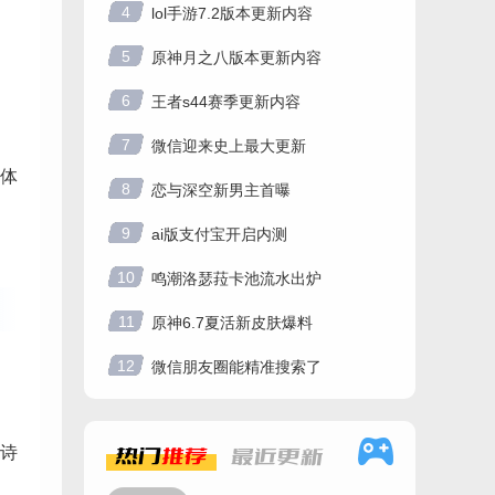
4
lol手游7.2版本更新内容
5
原神月之八版本更新内容
6
王者s44赛季更新内容
7
微信迎来史上最大更新
体
8
恋与深空新男主首曝
9
ai版支付宝开启内测
10
鸣潮洛瑟菈卡池流水出炉
11
原神6.7夏活新皮肤爆料
12
微信朋友圈能精准搜索了
史诗
热门
推荐
最近
更新