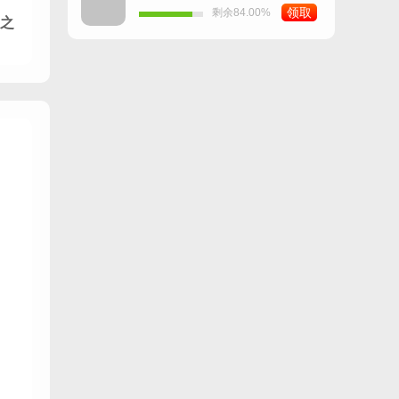
领取
剩余84.00%
之