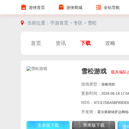
游侠首页
游侠商城
全站导航
当前位置：
手游首页 >
专区 >
雪松
首页
资讯
下载
攻略
雪松游戏
载具编队
游戏类型：
策略塔防
更新时间：
2026-06-18 17:0
MD5：
97CE7D6A5BF89DE6407AFD0DD
开发商：
霍尔果斯纳罗达网络科技有
安卓版下载
苹果版下载
雷