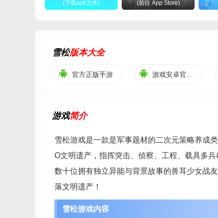
(下载apk文件)
(前往 App Store)
广告
雪松
版本大全
官方正版手游
游戏安卓官方版
游戏
简介
雪松游戏是一款是军事题材的二次元策略养成类
O文明遗产，指挥突击、侦察、工程、载具多兵
数十位拥有独立异能与背景故事的兽耳少女战友
落文明遗产！
雪松游戏内容