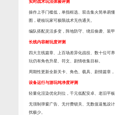
实时战术玩法体验评测
操作上手门槛低，单指框选、双击集火简单易懂
图，硬核玩家可极限战术无伤通关。
编队搭配灵活多变，阵地防守、绕后偷袭、装甲
长线内容耐玩度评测
四大主线篇章、上百场差异化战役、数十位可养
玩仍有角色升星、符文、剧情收集目标。
周期性更新全新关卡、角色、载具、剧情篇章，
设备运行与游玩纯净度评测
轻量化渲染优化到位，千元低配安卓、老旧平板
无强制弹窗广告、无付费锁关、无数值逼氪设计
扰极少。