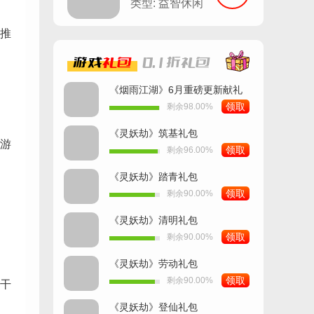
杀
类型: 益智休闲
推
游戏
礼包
0.1折
礼包
《烟雨江湖》6月重磅更新献礼
领取
剩余98.00%
《灵妖劫》筑基礼包
游
领取
剩余96.00%
《灵妖劫》踏青礼包
领取
剩余90.00%
《灵妖劫》清明礼包
领取
剩余90.00%
《灵妖劫》劳动礼包
领取
剩余90.00%
干
《灵妖劫》登仙礼包