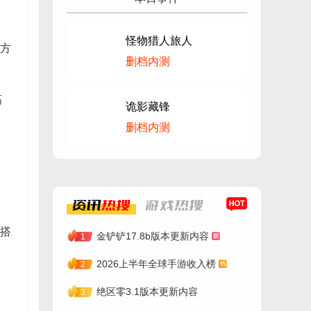
怪物猎人旅人
方
删档内测
高
诡影藏锋
删档内测
资讯
热搜
游戏
热搜
搭
金铲铲17.8b版本更新内容
1
2026上半年全球手游收入榜
2
绝区零3.1版本更新内容
3