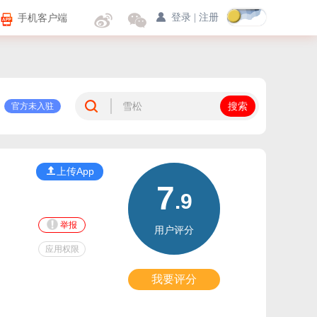
手机客户端
登录
|
注册
官方未入驻
上传App
7
.9
举报
用户评分
应用权限
我要评分