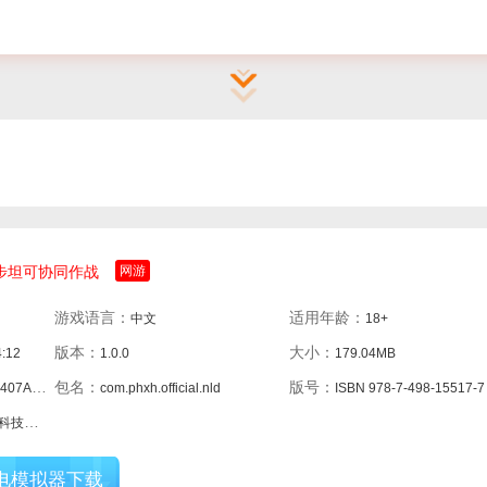
步坦可协同作战
网游
游戏语言：
适用年龄：
中文
18+
版本：
大小：
4:12
1.0.0
179.04MB
包名：
版号：
8BFB2D6
com.phxh.official.nld
ISBN 978-7-498-15517-7
限公司
电模拟器下载