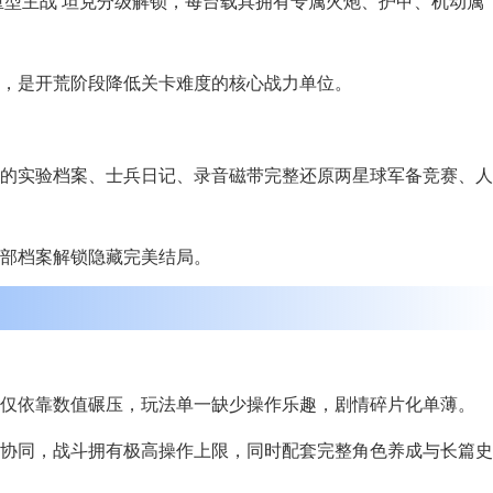
、重型主战 坦克分级解锁，每台载具拥有专属火炮、护甲、机动属
，是开荒阶段降低关卡难度的核心战力单位。
的实验档案、士兵日记、录音磁带完整还原两星球军备竞赛、人
部档案解锁隐藏完美结局。
仅依靠数值碾压，玩法单一缺少操作乐趣，剧情碎片化单薄。
坦协同，战斗拥有极高操作上限，同时配套完整角色养成与长篇