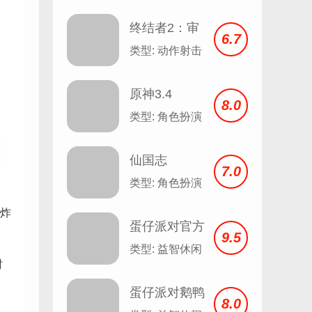
Angela v2.3
终结者2：审
6.7
判日
类型: 动作射击
原神3.4
8.0
类型: 角色扮演
仙国志
7.0
类型: 角色扮演
炸
蛋仔派对官方
9.5
服
类型: 益智休闲
时
蛋仔派对鹅鸭
8.0