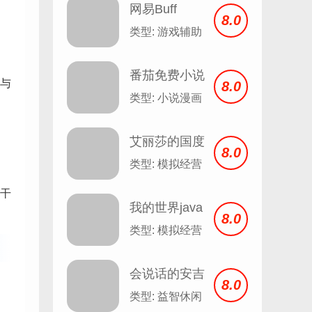
网易Buff
8.0
类型: 游戏辅助
番茄免费小说
与
8.0
安卓
类型: 小说漫画
艾丽莎的国度
8.0
类型: 模拟经营
干
我的世界java
8.0
版
类型: 模拟经营
会说话的安吉
8.0
拉 Talking
类型: 益智休闲