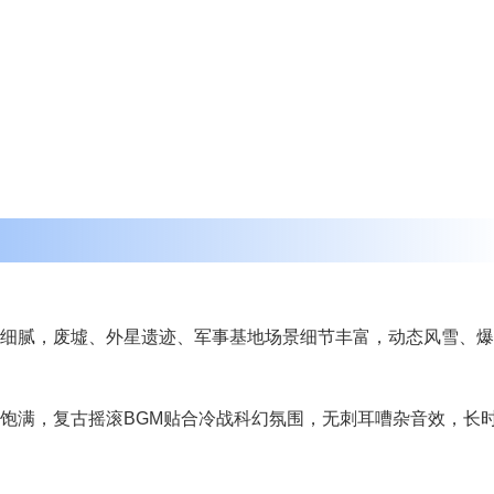
细腻，废墟、外星遗迹、军事基地场景细节丰富，动态风雪、爆
饱满，复古摇滚BGM贴合冷战科幻氛围，无刺耳嘈杂音效，长