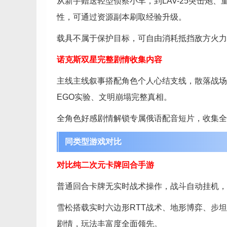
从新手赠送轻型侦察小车，到LAV-25突击炮
性，可通过资源副本刷取经验升级。
载具不属于保护目标，可自由消耗抵挡敌方火力
诺克斯双星完整剧情收集内容
主线主线叙事搭配角色个人心结支线，散落战场
EGO实验、文明崩塌完整真相。
全角色好感剧情解锁专属俄语配音短片，收集全
同类型游戏对比
对比纯二次元卡牌回合手游
普通回合卡牌无实时战术操作，战斗自动挂机，
雪松搭载实时六边形RTT战术、地形博弈、步
剧情，玩法丰富度全面领先。