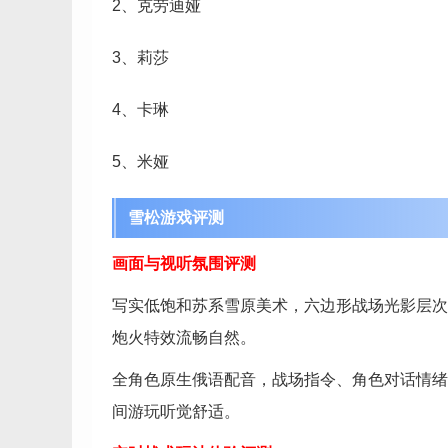
2、克劳迪娅
3、莉莎
4、卡琳
5、米娅
雪松游戏评测
画面与视听氛围评测
写实低饱和苏系雪原美术，六边形战场光影层次
炮火特效流畅自然。
全角色原生俄语配音，战场指令、角色对话情绪
间游玩听觉舒适。