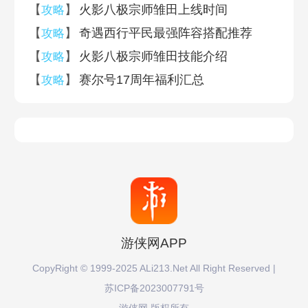
【
】
火影八极宗师雏田上线时间
攻略
【
】
奇遇西行平民最强阵容搭配推荐
攻略
【
】
火影八极宗师雏田技能介绍
攻略
【
】
赛尔号17周年福利汇总
攻略
0
0
评论
(
人参与 ,
条评论)
登录
发布
注册登录游侠会员评论可获得现金红包奖励，还可获得等级
积分领取限定头像框！