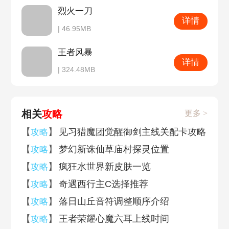
烈火一刀
详情
| 46.95MB
王者风暴
详情
| 324.48MB
相关
攻略
更多 >
【
】
见习猎魔团觉醒御剑主线关配卡攻略
攻略
【
】
梦幻新诛仙草庙村探灵位置
攻略
【
】
疯狂水世界新皮肤一览
攻略
【
】
奇遇西行主C选择推荐
攻略
【
】
落日山丘音符调整顺序介绍
攻略
【
】
王者荣耀心魔六耳上线时间
攻略