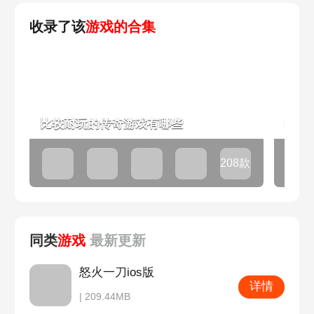
收录了该
游戏的合集
比较耐玩的传奇游戏有哪些
经典
208款
同类
游戏
最新
更新
怒火一刀ios版
详情
| 209.44MB