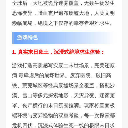
全球后，大地被诡异迷雾覆盖，无数生物发生
恐怖变异，嗜血丧尸遍布废墟大地，人类文明
濒临崩塌，绝境之下仅存的幸存者艰难求生。
游戏特色
1. 真实末日废土，沉浸式绝境求生体验：
游戏打造高质感写实废土末世场景，完美还原
病 毒肆虐后的崩坏世界。废弃医院、破旧高
铁、荒芜城区等经典废墟场景全覆盖，搭配沙
漠、雪山等多元探索地形，天灾异变、迷雾笼
罩、丧尸横行的末日氛围拉
满。玩家将直面极
端环境与变异怪物的双重考验，每一次探索都
危机四伏，沉浸式体验生死一线的极限末日求