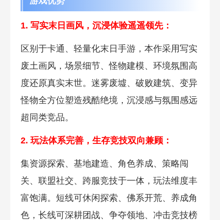
游戏优势
1. 写实末日画
风，沉浸体验遥遥领先：
区别于卡通、轻
量化末日手游，本作采用写实
废土画风，场景细节、怪物建模、环境氛围高
度还原真实末世。迷雾废墟、破败建筑、变异
怪物全方位塑造残酷绝境，沉浸感与氛围感远
超同类竞品。
2. 玩法体系完善，生
存
竞技双向兼顾：
集资源探索、基地建造、角色养成、策略闯
关、联盟社交、跨服竞技于一体，玩法维度丰
富饱满。短线可休闲探索、佛系开荒、养成角
色，长线可深耕团战、争夺领地、冲击竞技榜