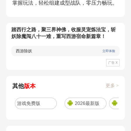
掌握玩法，轻松组建成型战队，零压力畅玩。
踏西行之路，聚三界神佛，收服灵宠炼法宝，斩
妖除魔闯八十一难，重写西游宿命新篇章！
西游除妖
立即体验
广告 X
其他
版本
更多 >
游戏免费版
2026最新版
官方