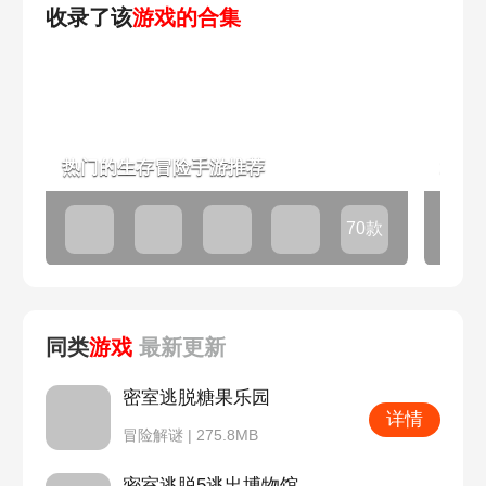
收录了该
游戏的合集
热门的生存冒险手游推荐
20
70款
同类
游戏
最新
更新
密室逃脱糖果乐园
详情
冒险解谜 | 275.8MB
密室逃脱5逃出博物馆