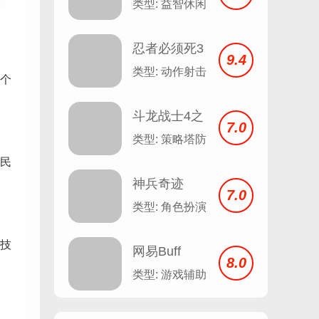
类型: 益智休闲
忍者必须死3
9.4
类型: 动作射击
个
斗龙战士4之
7.0
双龙核
类型: 策略塔防
民
神兵奇迹
7.0
类型: 角色扮演
技
网易Buff
8.0
类型: 游戏辅助