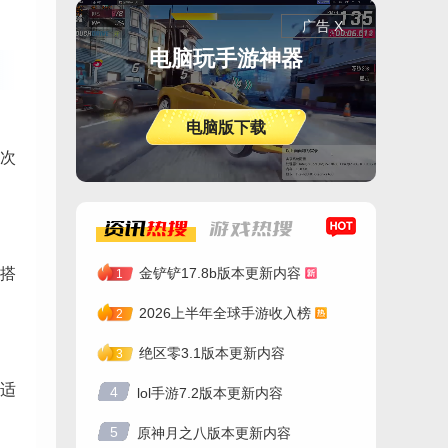
广告 X
电脑玩手游神器
电脑版下载
次
资讯
热搜
游戏
热搜
搭
金铲铲17.8b版本更新内容
1
2026上半年全球手游收入榜
2
绝区零3.1版本更新内容
3
适
4
lol手游7.2版本更新内容
5
原神月之八版本更新内容