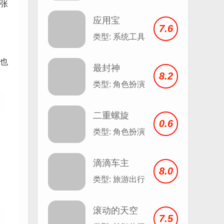
张
应用宝
7.6
类型: 系统工具
也
最封神
8.2
类型: 角色扮演
二重螺旋
0.6
。
类型: 角色扮演
滴滴车主
8.0
8.1.12
类型: 旅游出行
滚动的天空
7.5