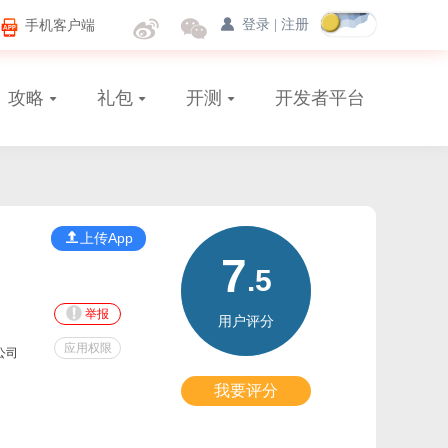
手机客户端
登录
|
注册
攻略
礼包
开测
开发者平台
上传App
7
.5
举报
用户评分
应用权限
公司
我要评分