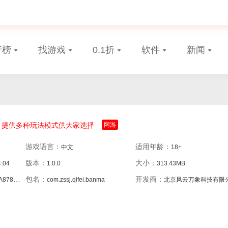
行榜
找游戏
0.1折
软件
新闻
提供多种玩法模式供大家选择
网游
游戏语言：
适用年龄：
中文
18+
版本：
大小：
4:04
1.0.0
313.43MB
包名：
开发商：
DAAE70
com.zssj.qifei.banma
北京风云万象科技有限