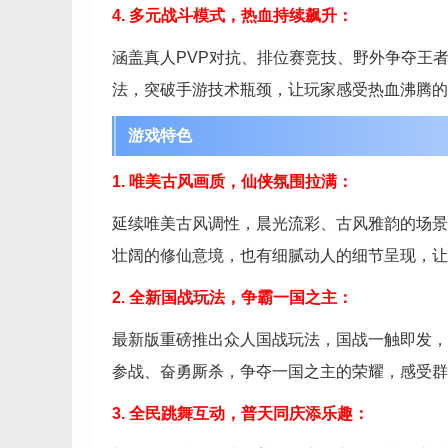
4. 多元战斗模式，热血持续飙升：
涵盖真人PVP对抗、排位赛竞技、野外争夺王
法，突破手游技术瓶颈，让玩家感受热血沸腾的
游戏特色
1. 唯美古风画质，仙侠氛围拉满：
延续唯美古风调性，晨光流彩、古风雅韵的场景
壮阔的修仙意境，也有细腻动人的细节呈现，让
2. 全新国战玩法，争霸一国之主：
最新版重磅推出众人国战玩法，国战一触即发，
参战、奋勇厮杀，争夺一国之主的荣耀，感受群
3. 全民跳舞互动，普天同庆添乐趣：