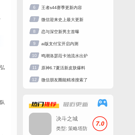
6
王者s44赛季更新内容
玩
7
微信迎来史上最大更新
8
恋与深空新男主首曝
9
ai版支付宝开启内测
10
鸣潮洛瑟菈卡池流水出炉
弘
11
原神6.7夏活新皮肤爆料
12
微信朋友圈能精准搜索了
队
热门
推荐
最近
更新
决斗之城
7.0
类型: 策略塔防