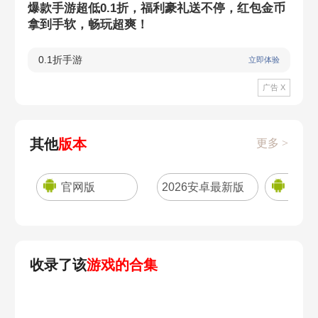
爆款手游超低0.1折，福利豪礼送不停，红包金币
拿到手软，畅玩超爽！
0.1折手游
立即体验
广告 X
其他
版本
更多 >
官网版
2026安卓最新版
手游
收录了该
游戏的合集