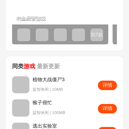
钓鱼经营游戏
耐玩
317款
同类
游戏
最新
更新
植物大战僵尸3
详情
益智休闲 | 10MB
猴子很忙
详情
益智休闲 | 100MB
逃出实验室