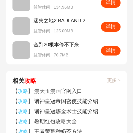
详情
益智休闲 | 134.96MB
迷失之地2 BADLAND 2
详情
益智休闲 | 125.00MB
合到20根本停不下来
详情
益智休闲 | 76.7MB
相关
攻略
更多 >
【
】
漫天玉漫画官网入口
攻略
【
】
诸神皇冠帝国密使技能介绍
攻略
【
】
诸神皇冠炼金术士技能介绍
攻略
【
】
暑期红包攻略大全
攻略
【
】
王者荣耀种奶茶方法
攻略