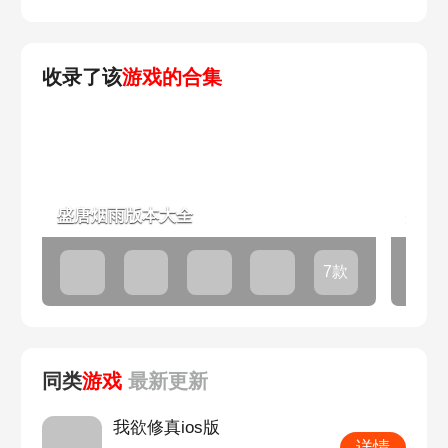
收录了该
游戏的合集
盛唐烟雨版本大全
盛唐
7款
同类
游戏
最新
更新
我欲修真ios版
详情