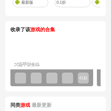
最新版
0.1折
完整
收录了该
游戏的合集
大型手游合集
IP
41款
同类
游戏
最新
更新