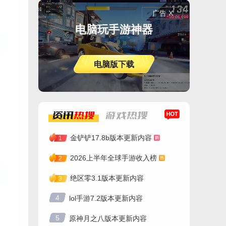
广告 X
电脑玩手游神器
电脑版下载
资讯
热搜
游戏
热搜
金铲铲17.8b版本更新内容
1
2026上半年全球手游收入榜
2
绝区零3.1版本更新内容
3
4
lol手游7.2版本更新内容
5
原神月之八版本更新内容