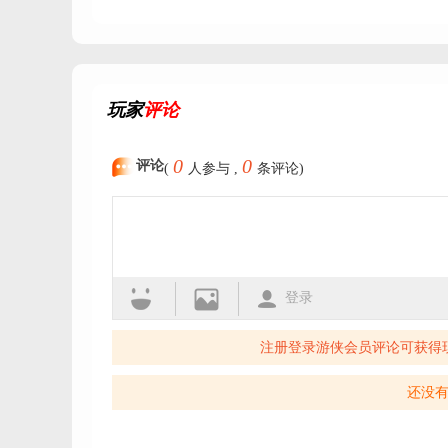
玩家
评论
0
0
评论
(
人参与 ,
条评论)
登录
注册登录游侠会员评论可获得
还没