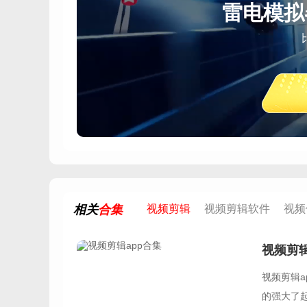
雷电模拟
相关
合集
视频剪辑
视频剪辑软件
视频
视频剪辑
视频剪辑a
的强大了