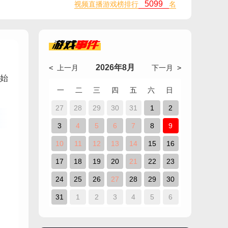
5099
视频直播游戏榜排行
名
游戏
事件
2026年8月
< 上一月
下一月 >
始
一
二
三
四
五
六
日
27
28
29
30
31
1
2
3
4
5
6
7
8
9
10
11
12
13
14
15
16
17
18
19
20
21
22
23
24
25
26
27
28
29
30
31
1
2
3
4
5
6