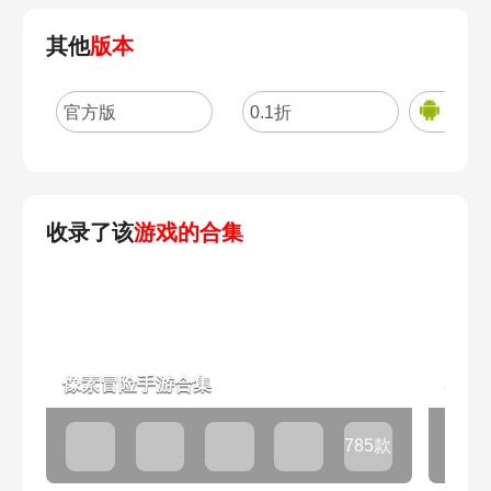
其他
版本
官方版
0.1折
手游
收录了该
游戏的合集
像素冒险手游合集
横版
785款