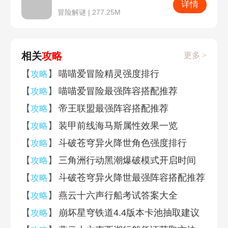
详情
冒险解谜 | 277.25M
相关
攻略
更多 >
【
】
喵喵爱冒险精灵强度排行
攻略
【
】
喵喵爱冒险最强阵容搭配推荐
攻略
【
】
帝王联盟最强阵容搭配推荐
攻略
【
】
装甲前线海马斯属性效果一览
攻略
【
】
斗破苍穹异火降世角色强度排行
攻略
【
】
三角洲行动黑潮爆破模式开启时间
攻略
【
】
斗破苍穹异火降世最强阵容搭配推荐
攻略
【
】
燕云十六声行船考试答案大全
攻略
【
】
崩坏星穹铁道4.4版本卡池抽取建议
攻略