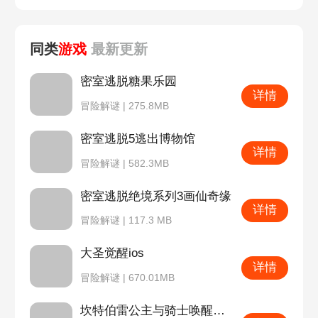
同类
游戏
最新
更新
密室逃脱糖果乐园
详情
冒险解谜 | 275.8MB
密室逃脱5逃出博物馆
详情
冒险解谜 | 582.3MB
密室逃脱绝境系列3画仙奇缘
详情
冒险解谜 | 117.3 MB
大圣觉醒ios
详情
冒险解谜 | 670.01MB
坎特伯雷公主与骑士唤醒冠军之剑的奇幻冒险