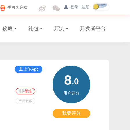
手机客户端
登录
|
注册
攻略
礼包
开测
开发者平台
上传App
8
.0
举报
用户评分
应用权限
我要评分