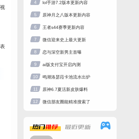
4
lol手游7.2版本更新内容
视
5
原神月之八版本更新内容
6
王者s44赛季更新内容
7
微信迎来史上最大更新
表
8
恋与深空新男主首曝
9
ai版支付宝开启内测
10
鸣潮洛瑟菈卡池流水出炉
11
原神6.7夏活新皮肤爆料
12
微信朋友圈能精准搜索了
热门
推荐
最近
更新