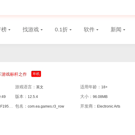
行榜
找游戏
0.1折
软件
新闻
车游戏标杆之作
单机
游戏语言：
适用年龄：
英文
18+
版本：
大小：
9:49
12.5.4
96.08MB
包名：
开发商：
32137DC
com.ea.games.r3_row
Electronic Arts