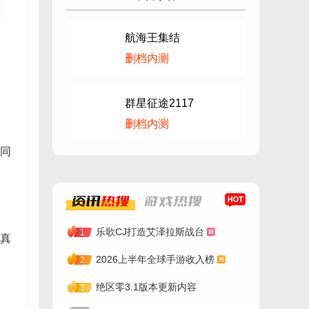
航海王集结
删档内测
的
群星征途2117
删档内测
同
资讯
热搜
游戏
热搜
乐歌CJ打造艾泽拉斯战台
1
真
2026上半年全球手游收入榜
2
绝区零3.1版本更新内容
3