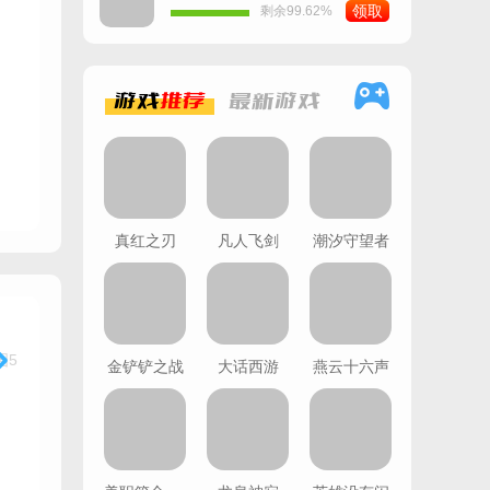
领取
剩余99.62%
游戏
推荐
最新
游戏
真红之刃
凡人飞剑
潮汐守望者
金铲铲之战
大话西游
燕云十六声