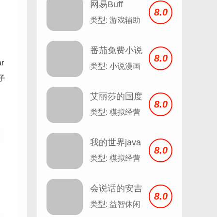
网易Buff
8.0
类型: 游戏辅助
番茄免费小说
8.0
r
安卓
类型: 小说漫画
子
艾丽莎的国度
8.0
类型: 模拟经营
我的世界java
8.0
版
类型: 模拟经营
会说话的安吉
8.0
拉 Talking
类型: 益智休闲