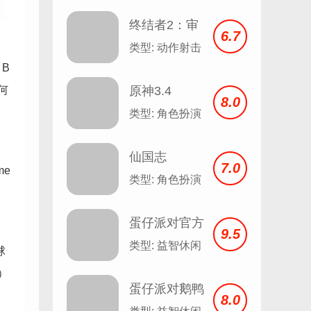
Angela v2.3
终结者2：审
6.7
判日
类型: 动作射击
、B
何
原神3.4
8.0
类型: 角色扮演
仙国志
7.0
me
类型: 角色扮演
蛋仔派对官方
9.5
服
类型: 益智休闲
球
）
蛋仔派对鹅鸭
8.0
杀