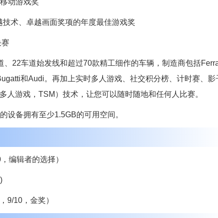
年最佳移动游戏奖
2013年卓越技术、卓越画面奖项的年度最佳游戏奖
决赛
22车道始发线和超过70款精工细作的车辆，制造商包括Ferra
-Benz、Bugatti和Audi。再加上实时多人游戏、社交积分榜、计时赛、影
yer™ （延时多人游戏，TSM）技术，让您可以随时随地和任何人比赛。
设备拥有至少1.5GB的可用空间。
10，编辑者的选择）
)
r，9/10，金奖）