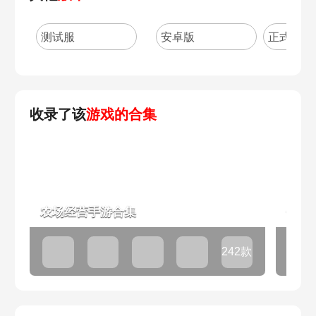
测试服
安卓版
正式版
收录了该
游戏的合集
农场经营手游合集
饲养
242款